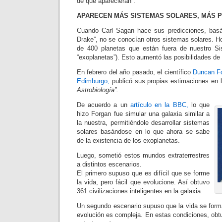
de que aparecieran”.
APARECEN MÁS SISTEMAS SOLARES, MÁS 
Cuando Carl Sagan hace sus predicciones, bas
Drake”, no se conocían otros sistemas solares. H
de 400 planetas que están fuera de nuestro Si
“exoplanetas”). Esto aumentó las posibilidades de v
En febrero del año pasado, el científico
Duncan Fo
Edimburgo,
publicó sus propias estimaciones en 
Astrobiología”.
De acuerdo a un
artículo en la BBC,
lo que
hizo Forgan fue simular una galaxia similar a
la nuestra, permitiéndole desarrollar sistemas
solares basándose en lo que ahora se sabe
de la existencia de los exoplanetas.
Luego, sometió estos mundos extraterrestres
a distintos escenarios.
El primero supuso que es difícil que se forme
la vida, pero fácil que evolucione. Así obtuvo
361 civilizaciones inteligentes en la galaxia.
Un segundo escenario supuso que la vida se forma
evolución es compleja. En estas condiciones, ob