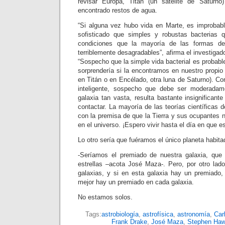
revisar Europa, Titán (un satélite de Saturn
encontrado restos de agua.
“Si alguna vez hubo vida en Marte, es improbab
sofisticado que simples y robustas bacterias q
condiciones que la mayoría de las formas de
terriblemente desagradables”, afirma el investig
“Sospecho que la simple vida bacterial es prob
sorprendería si la encontramos en nuestro propio
en Titán o en Encélado, otra luna de Saturno). Co
inteligente, sospecho que debe ser moderada
galaxia tan vasta, resulta bastante insignificant
contactar. La mayoría de las teorías científicas
con la premisa de que la Tierra y sus ocupantes 
en el universo. ¡Espero vivir hasta el día en que 
Lo otro sería que fuéramos el único planeta habita
-Seríamos el premiado de nuestra galaxia, que 
estrellas –acota José Maza-. Pero, por otro lad
galaxias, y si en esta galaxia hay un premiado
mejor hay un premiado en cada galaxia.
No estamos solos.
Tags:
astrobiología
,
astrofísica
,
astronomía
,
Car
Frank Drake
,
José Maza
,
Stephen Haw