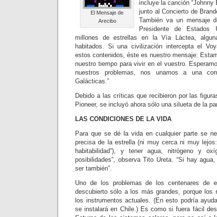
incluye la canción “Johnny
junto al Concierto de Bran
El Mensaje de
También va un mensaje d
Arecibo
Presidente de Estados 
millones de estrellas en la Vía Láctea, algu
habitados. Si una civilización intercepta el V
estos contenidos, éste es nuestro mensaje: Estam
nuestro tiempo para vivir en el vuestro. Esperamo
nuestros problemas, nos unamos a una comu
Galácticas.”
Debido a las críticas que recibieron por las figur
Pioneer, se incluyó ahora sólo una silueta de la p
LAS CONDICIONES DE LA VIDA
Para que se dé la vida en cualquier parte se nec
precisa de la estrella (ni muy cerca ni muy lejos
habitabilidad”), y tener agua, nitrógeno y o
posibilidades”, observa Tito Ureta. “Si hay agua,
ser también”.
Uno de los problemas de los centenares de 
descubierto sólo a los más grandes, porque los
los instrumentos actuales. (En esto podría ayuda
se instalará en Chile.) Es como si fuera fácil des