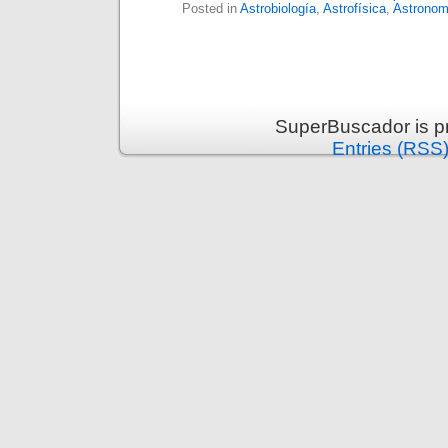
Posted in
Astrobiología
,
Astrofísica
,
Astronom
SuperBuscador is p
Entries (RSS