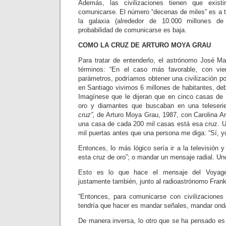
Además, las civilizaciones tienen que exis
comunicarse. El número “decenas de miles” es a tr
la galaxia (alrededor de 10.000 millones d
probabilidad de comunicarse es baja.
COMO LA CRUZ DE ARTURO MOYA GRAU
Para tratar de entenderlo, el astrónomo José M
términos: “En el caso más favorable, con vie
parámetros, podríamos obtener una civilización por
en Santiago vivimos 6 millones de habitantes, de
Imagínese que le dijeran que en cinco casas de
oro y diamantes que buscaban en una teleserie
cruz”,
de Arturo Moya Grau, 1987, con Carolina Arr
una casa de cada 200 mil casas está esa cruz. U
mil puertas antes que una persona me diga: “Sí, yo
Entonces, lo más lógico sería ir a la televisión
esta cruz de oro”; o mandar un mensaje radial. Uno
Esto es lo que hace el mensaje del Voyage
justamente también, junto al radioastrónomo Fran
“Entonces, para comunicarse con civilizaciones 
tendría que hacer es mandar señales, mandar onda
De manera inversa, lo otro que se ha pensado es 