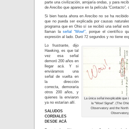
parte una civilización, arrojaría ondas, y para recib
de Arecibo que aparece en la película
“Contacto”,
c
Si bien hasta ahora en Arecibo no se ha recibido
que no pueda ser explicada por causas natural
programa que en Ohio sí se recibió una señal ext
llaman la
señal “Wow!”,
porque el científico q
expresión al lado. Duró 72 segundos y no tiene exp
Lo frustrante, dijo
Hawking, es que tal
vez esa señal
demoró 200 años en
llegar acá. Y si
enviáramos una
señal de vuelta en
la dirección
correcta, demoraría
otros 200 años, y
quienes la enviaron
La única señal inexplicable que 
ya no estarían allí.
la "Wow! Signal". (The Ohi
Observatory and the North
SALUDOS
Observatory
CORDIALES
DESDE ACÁ