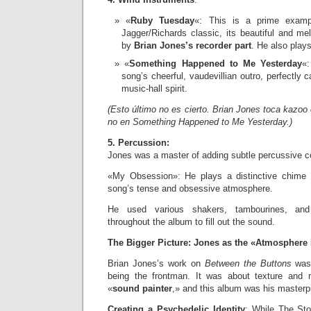
«
Ruby Tuesday
«: This is a prime examp
Jagger/Richards classic, its beautiful and me
by
Brian Jones’s recorder part
. He also plays
«
Something Happened to Me Yesterday
«
song’s cheerful, vaudevillian outro, perfectly c
music-hall spirit.
(Esto último no es cierto. Brian Jones toca kazoo
no en Something Happened to Me Yesterday.)
5. Percussion:
Jones was a master of adding subtle percussive co
«My Obsession»: He plays a distinctive chime o
song’s tense and obsessive atmosphere.
He used various shakers, tambourines, and
throughout the album to fill out the sound.
The Bigger Picture: Jones as the «Atmosphere
Brian Jones’s work on
Between the Buttons
was 
being the frontman. It was about texture and
«
sound painter
,» and this album was his masterpi
Creating a Psychedelic Identity
: While The Sto