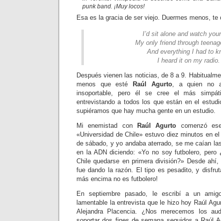
punk band. ¡Muy locos!
Esa es la gracia de ser viejo. Duermes menos, te
I’d sit alone and watch your
My only friend through teenag
And everything I had to 
I heard it on my radio.
Después vienen las noticias, de 8 a 9. Habitualm
menos que esté
Raúl Agurto
, a quien no a
insoportable, pero él se cree el más simpát
entrevistando a todos los que están en el estudi
supiéramos que hay mucha gente en un estudio.
Mi enemistad con
Raúl Agurto
comenzó ese 
«Universidad de Chile» estuvo diez minutos en 
de sábado, y yo andaba aterrado, se me caían las
en la ADN diciendo: «Yo no soy futbolero, pero
Chile quedarse en primera división?» Desde ahí, 
fue dando la razón. El tipo es pesadito, y disfru
más encima no es futbolero!
En septiembre pasado, le escribí a un amigo
lamentable la entrevista que le hizo hoy Raúl Agu
Alejandra Placencia. ¿Nos merecemos los au
soportar dos fines de semana seguidos a Raúl A