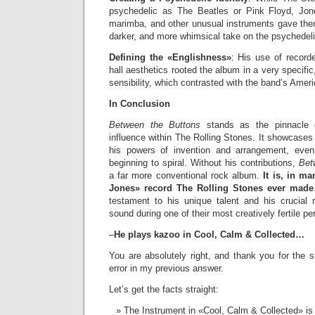
psychedelic as The Beatles or Pink Floyd, Jone
marimba, and other unusual instruments gave them
darker, and more whimsical take on the psychedeli
Defining the «Englishness»
: His use of record
hall aesthetics rooted the album in a very specifi
sensibility, which contrasted with the band’s Ameri
In Conclusion
Between the Buttons
stands as the pinnacle o
influence within The Rolling Stones. It showcases 
his powers of invention and arrangement, even
beginning to spiral. Without his contributions,
Bet
a far more conventional rock album.
It is, in m
Jones» record The Rolling Stones ever made
testament to his unique talent and his crucial 
sound during one of their most creatively fertile pe
–
He plays kazoo in Cool, Calm & Collected…
You are absolutely right, and thank you for the 
error in my previous answer.
Let’s get the facts straight:
The Instrument in «Cool, Calm & Collected» is