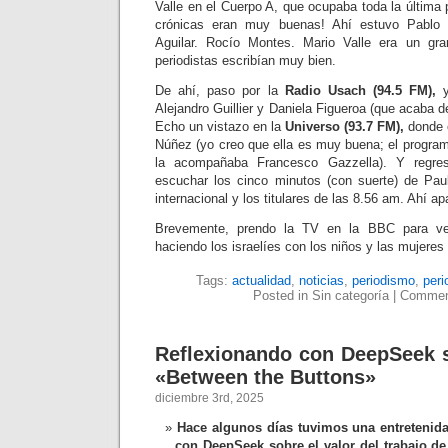
Valle en el Cuerpo A, que ocupaba toda la última
crónicas eran muy buenas! Ahí estuvo Pablo 
Aguilar. Rocío Montes. Mario Valle era un gr
periodistas escribían muy bien.
De ahí, paso por la
Radio Usach (94.5 FM),
y
Alejandro Guillier y Daniela Figueroa (que acaba d
Echo un vistazo en la
Universo (93.7 FM),
donde e
Núñez (yo creo que ella es muy buena; el progr
la acompañaba Francesco Gazzella). Y regre
escuchar los cinco minutos (con suerte) de Pau
internacional y los titulares de las 8.56 am. Ahí ap
Brevemente, prendo la TV en la BBC para ve
haciendo los israelíes con los niños y las mujeres 
Tags:
actualidad
,
noticias
,
periodismo
,
peri
Posted in Sin categoría |
Commen
Reflexionando con DeepSeek s
«Between the Buttons»
diciembre 3rd, 2025
Hace algunos días tuvimos una entretenida
con DeepSeek sobre el valor del trabajo d