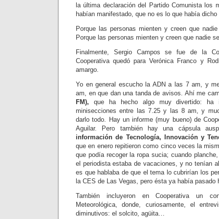
la última declaración del Partido Comunista los 
habían manifestado, que no es lo que había dicho 
Porque las personas mienten y creen que nadie 
Porque las personas mienten y creen que nadie se
Finalmente, Sergio Campos se fue de la Coo
Cooperativa quedó para Verónica Franco y Rodr
amargo.
Yo en general escucho la ADN a las 7 am, y me
am, en que dan una tanda de avisos. Ahí me cam
FM),
que ha hecho algo muy divertido: ha i
minisecciones entre las 7.25 y las 8 am, y m
darlo todo. Hay un informe (muy bueno) de Coope
Aguilar. Pero también hay una cápsula auspi
información de Tecnología, Innovación y Ten
que en enero repitieron como cinco veces la mism
que podía recoger la ropa sucia; cuando planche
el periodista estaba de vacaciones, y no tenían a
es que hablaba de que el tema lo cubrirían los pe
la CES de Las Vegas, pero ésta ya había pasado
También incluyeron en Cooperativa un con
Meteorológica, donde, curiosamente, el entre
diminutivos: el solcito, agüita…