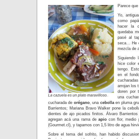
Parece que
Yo, antigu
como papá
hacer la 
quedaba m
pasé al ta
seca… He o
mezcla de 
Siguiendo 
hice color
tengo. Est
en el fond
cucharadas
arrojan los
doren por 
La cazuela es un plato maravilloso.
una cuchar
cucharada de
orégano
, una
cebolla
en pluma gru
Barrientos; Mariana Bravo Walker pone la cebolla
dientes de ajo picados finitos. Álvaro Barriento
agregan acá una rama de
apio
con flor, medio
(Gourmet.cl), y tapamos con 1,5 litro de agua hirv
Sobre el tema del sofrito, han habido discusion