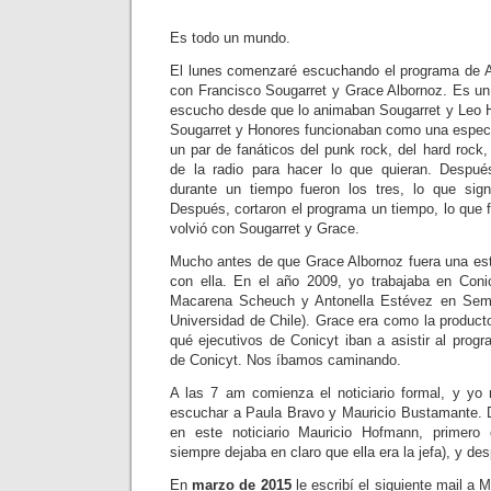
Es todo un mundo.
El lunes comenzaré escuchando el programa de 
con Francisco Sougarret y Grace Albornoz. Es un 
escucho desde que lo animaban Sougarret y Leo H
Sougarret y Honores funcionaban como una espe
un par de fanáticos del punk rock, del hard rock,
de la radio para hacer lo que quieran. Despué
durante un tiempo fueron los tres, lo que sign
Después, cortaron el programa un tiempo, lo que f
volvió con Sougarret y Grace.
Mucho antes de que Grace Albornoz fuera una estre
con ella. En el año 2009, yo trabajaba en Coni
Macarena Scheuch y Antonella Estévez en Semá
Universidad de Chile). Grace era como la producto
qué ejecutivos de Conicyt iban a asistir al prog
de Conicyt. Nos íbamos caminando.
A las 7 am comienza el noticiario formal, y y
escuchar a Paula Bravo y Mauricio Bustamante. 
en este noticiario Mauricio Hofmann, primero
siempre dejaba en claro que ella era la jefa), y d
En
marzo de 2015
le escribí el siguiente mail a 