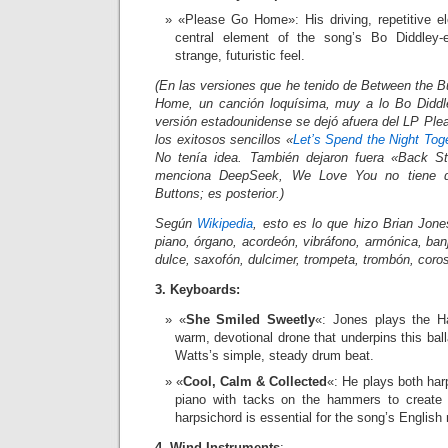
«Please Go Home»: His driving, repetitive el
central element of the song’s Bo Diddley-
strange, futuristic feel.
(En las versiones que he tenido de Between the B
Home, un canción loquísima, muy a lo Bo Didd
versión estadounidense se dejó afuera del LP Ple
los exitosos sencillos «
Let’s Spend the Night Tog
No tenía idea. También dejaron fuera «Back St
menciona DeepSeek, We Love You no tiene q
Buttons; es posterior.)
Según
Wikipedia
, esto es lo que hizo Brian Jon
piano, órgano, acordeón, vibráfono, armónica, banj
dulce, saxofón, dulcimer, trompeta, trombón, coro
3. Keyboards:
«
She Smiled Sweetly
«: Jones plays the H
warm, devotional drone that underpins this ball
Watts’s simple, steady drum beat.
«
Cool, Calm & Collected
«: He plays both har
piano with tacks on the hammers to create
harpsichord is essential for the song’s English
4. Wind Instruments
: