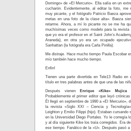
Domingo» de «El Mercurio». Ella salía en un extr
cucharón. Evidentemente, al editar la foto, me
muy picante, y el fotógrafo Patricio Baeza aprov
metas en una foto de la clase alta». Baeza sie
retarme. Ahora, a mí lo picante no se me ha qu
muchísimas veces como modelo para la revista 
que yo era el profesor en el Saint John’s Academy
Araneda), en otra yo era un ocupado ejecutiv
Sanhattan (la fotógrafa era Carla Pinilla).
Me distraje. Hace mucho tiempo Paula Escobar e
mío también hace mucho tiempo.
Enfin!
Tienen una parte divertida en Tele13 Radio en 
título en tres palabras antes de que una de las niñas
Después vienen
Enrique «Kike» Mujica
Probablemente el primer editor que leyó crónicas 
Él llegó en septiembre de 1990 a «El Mercurio»,
la revista «Siglo XXI – Ciencia y Tecnología
Leighton y Emilio Filippi (hijo). Estaban cursand
en la Universidad Diego Portales. Yo le corregía l
y al día siguiente Kike los traía corregidos. Era 
ese tiempo. Fanático de la «U». Después pasó a 