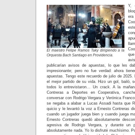
Y, 
blo
er
Coo
es
co
apu
ll
Coo
El maestro Felipe Ramos Taky dirigiendo a la
que
Orquesta Bach Santiago en Providencia.
av
publicarían avisos de apuestas, lo que les da
impresionante; pero no fue verdad: ahora tien
apuestas. Tengo este recuerdo de julio de 2025.
el mejor partido de su vida. Hizo un gol, bailó, s
todos lo entrevistaron… Un crack. A la mañana
Contreras a Deportes en Cooperativa, canch
conversar con Rodrigo Vergara y Verónica Franco,
se negaba a alabar a Lucas Assadi hasta que Ro
quicio y le levantó la voz a Ernesto Contreras d
cuando un jugador juega bien y cuando juega ma
Ernesto Contreras quedó absolutamente descon
agresiva de Rodrigo Vergara, y durante un 
absolutamente nada. Yo lo disfruté muchísimo. P