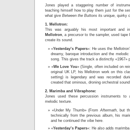
Jones played a staggering number of instrume
teaching himself how to play them just for the ses
what give
Between the Buttons
its unique, quirky 
1. Mellotron:
This was arguably his most important and infl
Mellotron
, a precursor to the sampler, used tape 
create its sound.
«
Yesterday’s Papers
«: He uses the Mellotron’s
dreamy, baroque introduction and the melodic 
song. This gives the track a distinctly «1967» 
«
We Love You
» (Single, often included on re
original UK LP, his Mellotron work on this cla
setting) is legendary and was recorded dur
created that ominous, droning orchestral sound
2. Marimba and Vibraphone:
Jones used these percussion instruments to a
melodic texture.
«Under My Thumb» (From
Aftermath
, but t
technically from the previous album, his mari
and he continued the vibe here.
«
Yesterday’s Papers
«: He also adds marimba 