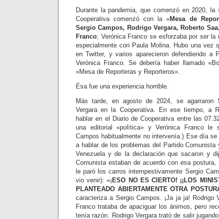
Durante la pandemia, que comenzó en 2020, la s
Cooperativa comenzó con la «
Mesa de Report
Sergio Campos, Rodrigo Vergara, Roberto Saa,
Franco
; Verónica Franco se esforzaba por ser la
especialmente con Paula Molina. Hubo una vez q
en Twitter, y varios aparecieron defendiendo a
Verónica Franco. Se debería haber llamado «B
«Mesa de Reporteras y Reporteros».
Ésa fue una experiencia horrible.
Más tarde, en agosto de 2024, se agarraron
Vergara en la Cooperativa. En ese tiempo, a R
hablar en el Diario de Cooperativa entre las 07.3
una editorial «política» y Verónica Franco le s
Campos habitualmente no intervenía.) Ese día se 
a hablar de los problemas del Partido Comunista 
Venezuela y de la declaración que sacaron y di
Comunista estaban de acuerdo con esa postura, 
le paró los carros intempestivamente Sergio Cam
vio venir): «¡
ESO NO ES CIERTO! ¡¡LOS MIN
PLANTEADO ABIERTAMENTE OTRA POSTUR
caracteriza a Sergio Campos. ¡Ja ja ja! Rodrigo 
Franco trataba de apaciguar los ánimos, pero r
tenía razón. Rodrigo Vergara trató de salir jugand