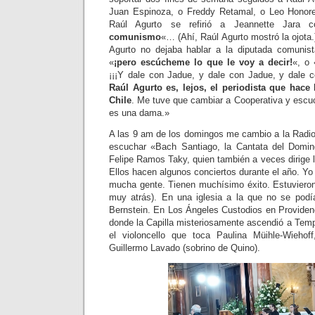
Juan Espinoza, o Freddy Retamal, o Leo Honor
Raúl Agurto se refirió a Jeannette Jara 
comunismo
«… (Ahí, Raúl Agurto mostró la ojota.
Agurto no dejaba hablar a la diputada comunist
«
¡pero escúcheme lo que le voy a decir!
«, o 
¡¡¡Y dale con Jadue, y dale con Jadue, y dale 
Raúl Agurto es, lejos, el periodista que hace 
Chile
. Me tuve que cambiar a Cooperativa y escuc
es una dama.»
A las 9 am de los domingos me cambio a la Radi
escuchar «Bach Santiago, la Cantata del Doming
Felipe Ramos Taky, quien también a veces dirige 
Ellos hacen algunos conciertos durante el año. Yo 
mucha gente. Tienen muchísimo éxito. Estuviero
muy atrás). En una iglesia a la que no se podía
Bernstein. En Los Ángeles Custodios en Providen
donde la Capilla misteriosamente ascendió a Te
el violoncello que toca Paulina Müihle-Wiehoff
Guillermo Lavado (sobrino de Quino).