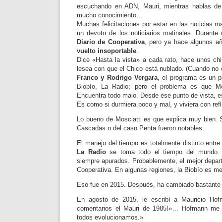
escuchando en ADN, Mauri, mientras hablas de
mucho conocimiento…
Muchas felicitaciones por estar en las noticias ma
un devoto de los noticiarios matinales. Duran
Diario de Cooperativa
, pero ya hace algunos 
vuelto insoportable
.
Dice «Hasta la vista» a cada rato, hace unos chi
lesea con que el Chico está nublado. (Cuando no 
Franco y Rodrigo Vergara
, el programa es un p
Biobío, La Radio; pero el problema es que Mo
Encuentra todo malo. Desde ese punto de vista, es
Es como si durmiera poco y mal, y viviera con refl
Lo bueno de Mosciatti es que explica muy bien. 
Cascadas o del caso Penta fueron notables.
El manejo del tiempo es totalmente distinto entre 
La Radio
se toma todo el tiempo del mundo
siempre apurados. Probablemente, el mejor depar
Cooperativa. En algunas regiones, la Biobío es me
Eso fue en 2015. Después, ha cambiado bastante
En agosto de 2015, le escribí a Mauricio Hof
comentarios el Mauri de 1985!»… Hofmann me r
todos evolucionamos.»