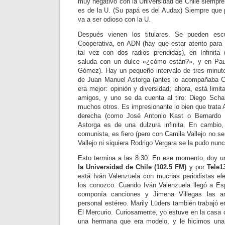
muy negativo con la Universidad de Chile siempre
es de la U. (Su papá es del Audax) Siempre que 
va a ser odioso con la U.
Después vienen los titulares. Se pueden es
Cooperativa, en ADN (hay que estar atento para 
tal vez con dos radios prendidas), en Infinita
saluda con un dulce «¿cómo están?», y en Pau
Gómez). Hay un pequeño intervalo de tres minuto
de Juan Manuel Astorga (antes lo acompañaba Co
era mejor: opinión y diversidad; ahora, está limi
amigos, y uno se da cuenta al tiro: Diego Schal
muchos otros. Es impresionante lo bien que trata 
derecha (como José Antonio Kast o Bernardo 
Astorga es de una dulzura infinita. En cambio,
comunista, es fiero (pero con Camila Vallejo no s
Vallejo ni siquiera Rodrigo Vergara se la pudo nunc
Esto termina a las 8.30. En ese momento, doy u
la Universidad de Chile (102.5 FM)
y por
Tele1
está Iván Valenzuela con muchas periodistas ele
los conozco. Cuando Iván Valenzuela llegó a Es
componía canciones y Jimena Villegas las 
personal estéreo. Marily Lüders también trabajó
El Mercurio. Curiosamente, yo estuve en la casa d
una hermana que era modelo, y le hicimos una 