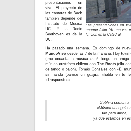
presentaciones en
vivo. El proyecto de
las cantatas de Bach
también depende del
Instituto de Música
Las presentaciones en vi
UC. Y la Radio
enorme éxito. Yo una vez m
Beethoven es de la
función en la Catedral.
UC.
Ha pasado una semana. Es domingo de nuevo
MundoVivo
desde las 7 de la mañana. Hoy tuvim
(¡me encanta la música sufí! Tengo un amigo 
música austríaco chilena con
The Roots
(ella ca
de tango o baion), Tomás González con «El mund
sin ñandú (parece un guajira; «habla en tu l
«Traspuestos»…
Subhira comenta:
«Música senegalesa
tira para arriba,
ya que estamos en es