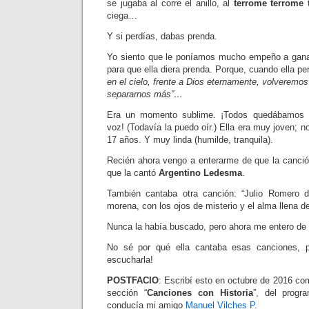
se jugaba al corre el anillo, al
terrome terrome t
ciega…
Y si perdías, dabas prenda.
Yo siento que le poníamos mucho empeño a ganar
para que ella diera prenda. Porque, cuando ella p
en el cielo, frente a Dios eternamente, volveremo
separarnos más”…
Era un momento sublime. ¡Todos quedábamos e
voz! (Todavía la puedo oír.) Ella era muy joven; 
17 años. Y muy linda (humilde, tranquila).
Recién ahora vengo a enterarme de que la canció
que la cantó
Argentino Ledesma
.
También cantaba otra canción: “Julio Romero d
morena, con los ojos de misterio y el alma llena d
Nunca la había buscado, pero ahora me entero de
No sé por qué ella cantaba esas canciones, p
escucharla!
POSTFACIO
: Escribí esto en octubre de 2016 co
sección “
Canciones con Historia
”, del progr
conducía mi amigo
Manuel Vilches P.