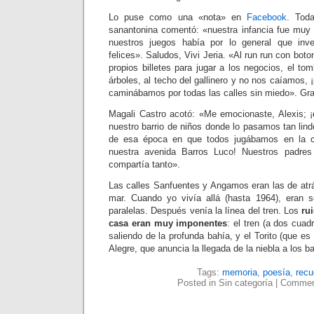
Lo puse como una «nota» en
Facebook
. Tod
sanantonina comentó: «nuestra infancia fue muy 
nuestros juegos había por lo general que inve
felices». Saludos, Vivi Jeria. «Al run run con bot
propios billetes para jugar a los negocios, el t
árboles, al techo del gallinero y no nos caíamos, 
caminábamos por todas las calles sin miedo». Grac
Magali Castro acotó: «Me emocionaste, Alexis; 
nuestro barrio de niños donde lo pasamos tan lin
de esa época en que todos jugábamos en la ca
nuestra avenida Barros Luco! Nuestros padre
compartía tanto».
Las calles Sanfuentes y Angamos eran las de atrá
mar. Cuando yo vivía allá (hasta 1964), eran s
paralelas. Después venía la línea del tren. Los
ru
casa eran muy imponentes
: el tren (a dos cuad
saliendo de la profunda bahía, y el Torito (que es
Alegre, que anuncia la llegada de la niebla a los b
Tags:
memoria
,
poesía
,
recu
Posted in Sin categoría |
Commen