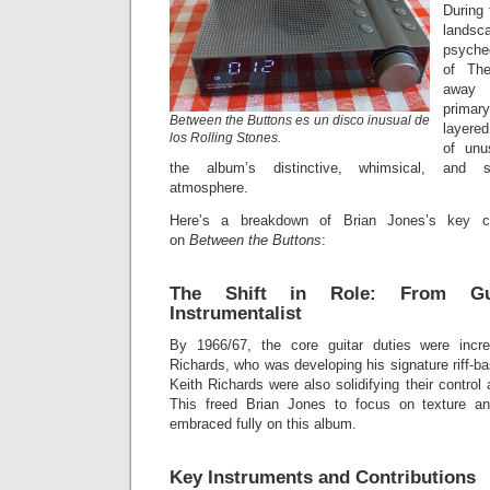
During 
landsc
psyche
of Th
away 
primar
Between the Buttons es un disco inusual de
layered
los Rolling Stones.
of unu
the album’s distinctive, whimsical, and sli
atmosphere.
Here’s a breakdown of Brian Jones’s key co
on
Between the Buttons
:
The Shift in Role: From Gui
Instrumentalist
By 1966/67, the core guitar duties were incr
Richards, who was developing his signature riff-b
Keith Richards were also solidifying their control
This freed Brian Jones to focus on texture a
embraced fully on this album.
Key Instruments and Contributions