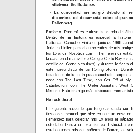
«Between the Buttons».
La curiosidad me surgió debido al es
diciembre, del documental sobre el gran a
Pallenberg.
Prefacio
: Para mí es curiosa la historia del ál
Dentro de mi historia es especial la histori
Buttons». Conocí el vinilo en junio de 1968 cuan
Jeria en Llolleo para el cumpleaños de mis amigas
los 15 años. Nosotros con mi hermano nos estáb
la casa en el maravilloso Colegio Cristo Rey (esa
castillo del Grand Meaulnes), y durante la fiesta al
este nuevo disco de los Rolling Stones. Durant
tocadiscos de la fiesta para escucharlo: sorpresa:
nada con The Last Time, con Get Off of My 
Satisfaction, con The Under Assistant Wes
Misterio. Esto era algo más elaborado, más artístico
No rock there!
El siguiente recuerdo que tengo asociado con 
fiesta descomunal que hice en nuestra casa de
Fernández para celebrar mis 19 años el
sábado
estudiaba Danza en ese tiempo. Estudiaba par
estaban todos mis compañeros de Danza, las Val