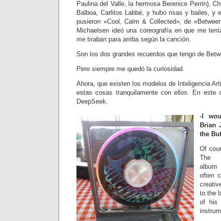
Paulina del Valle, la hermosa Berenice Perrin), Ch
Balboa, Carlitos Labbé, y hubo risas y bailes, y
pusieron «Cool, Calm & Collected», de «Between
Michaelsen ideó una coreografía en que me tení
me tiraban para arriba según la canción.
Son los dos grandes recuerdos que tengo de Betw
Pero siempre me quedó la curiosidad.
Ahora, que existen los modelos de Inteligencia Arti
estas cosas tranquilamente con ellos. En este 
DeepSeek.
-I wo
Brian 
the Bu
Of cou
The R
albu
often 
creativ
to the 
of his 
instrum