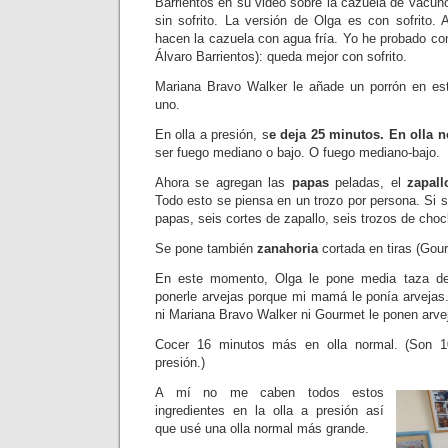
Barrientos en su video sobre la cazuela de vacun
sin sofrito. La versión de Olga es con sofrito.
hacen la cazuela con agua fría. Yo he probado con 
Álvaro Barrientos): queda mejor con sofrito.
Mariana Bravo Walker le añade un porrón en est
uno.
En olla a presión, s
e deja 25 minutos. En olla 
ser fuego mediano o bajo. O fuego mediano-bajo.
Ahora se agregan las
papas
peladas, el
zapal
Todo esto se piensa en un trozo por persona. Si 
papas, seis cortes de zapallo, seis trozos de choc
Se pone también
zanahoria
cortada en tiras (Gour
En este momento, Olga le pone media taza 
ponerle arvejas porque mi mamá le ponía arvejas.
ni Mariana Bravo Walker ni Gourmet le ponen arve
Cocer 16 minutos más en olla normal. (Son 
presión.)
A mí no me caben todos estos
ingredientes en la olla a presión así
que usé una olla normal más grande.