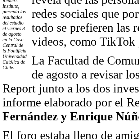
Reuters
Institute,
redes sociales que por
presentó los
resultados
del estudio
todo se prefieren las 
el viernes 8
de agosto
videos, como TikTok
en la Casa
Central de
la Pontificia
Universidad
La Facultad de Comun
Católica de
Chile.
de agosto a revisar lo
Report junto a los dos inves
informe elaborado por el Re
Fernández y Enrique Núñ
El foro estaba lleno de ami