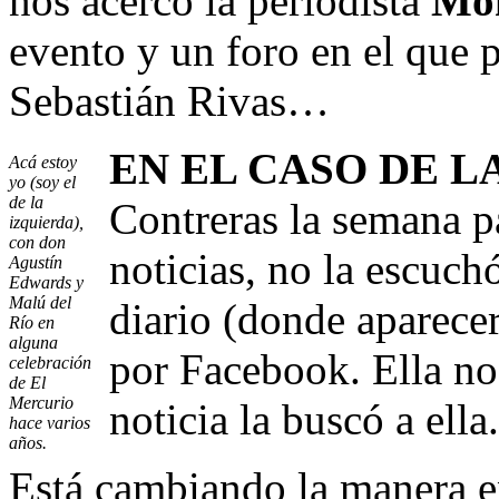
nos acercó la periodista
Món
evento y un foro en el que 
Sebastián Rivas…
EN EL CASO DE 
Acá estoy
yo (soy el
de la
Contreras la semana p
izquierda),
con don
noticias, no la escuchó
Agustín
Edwards y
Malú del
diario (donde aparecer
Río en
alguna
por Facebook. Ella no 
celebración
de El
Mercurio
noticia la buscó a ella.
hace varios
años.
Está cambiando la manera en