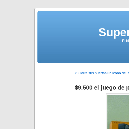
Supe
El b
« Cierra sus puertas un icono de l
$9.500 el juego de 