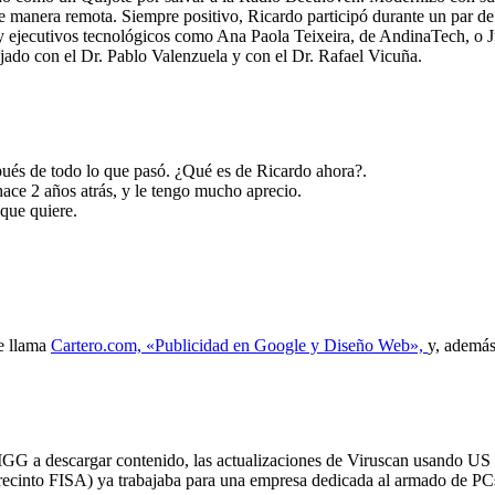
e manera remota. Siempre positivo, Ricardo participó durante un par de
y ejecutivos tecnológicos como Ana Paola Teixeira, de AndinaTech, o 
jado con el Dr. Pablo Valenzuela y con el Dr. Rafael Vicuña.
spués de todo lo que pasó. ¿Qué es de Ricardo ahora?.
ace 2 años atrás, y le tengo mucho aprecio.
que quiere.
se llama
Cartero.com, «Publicidad en Google y Diseño Web»,
y, además
 RIGG a descargar contenido, las actualizaciones de Viruscan usando 
s (recinto FISA) ya trabajaba para una empresa dedicada al armado de