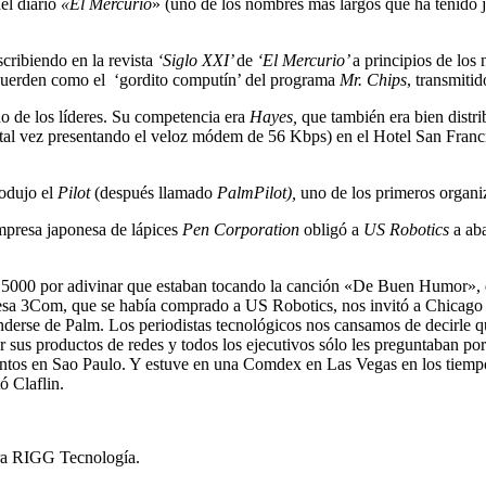
el diario
«El Mercurio
» (uno de los nombres más largos que ha tenido
cribiendo en la revista
‘Siglo XXI’
de
‘El Mercurio’
a principios de los
cuerden como el ‘gordito computín’ del programa
Mr. Chips
, transmiti
no de los líderes. Su competencia era
Hayes,
que también era bien distr
(tal vez presentando el veloz módem de 56 Kbps) en el Hotel San Franc
rodujo el
Pilot
(después llamado
PalmPilot),
uno de los primeros organiz
presa japonesa de lápices
Pen Corporation
obligó a
US Robotics
a aba
t 5000 por adivinar que estaban tocando la canción «De Buen Humor», d
esa 3Com, que se había comprado a US Robotics, nos invitó a Chicago 
nderse de Palm. Los periodistas tecnológicos nos cansamos de decirle q
cer sus productos de redes y todos los ejecutivos sólo les preguntaban 
tos en Sao Paulo. Y estuve en una Comdex en Las Vegas en los tiempo
ó Claflin.
era RIGG Tecnología.