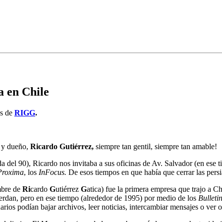
a en Chile
as de
RIGG
.
r y dueño,
Ricardo Gutiérrez,
siempre tan gentil, siempre tan amable!
del 90), Ricardo nos invitaba a sus oficinas de Av. Salvador (en ese ti
Proxima
, los
InFocus.
De esos tiempos en que había que cerrar las persi
mbre de
Ri
cardo
G
utiérrez
G
atica) fue la primera empresa que trajo a Ch
uerdan, pero en ese tiempo (alrededor de 1995) por medio de los
Bulleti
rios podían bajar archivos, leer noticias, intercambiar mensajes o ver