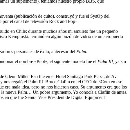
 jamás un suplemento), teníamos nuestro propio BBS, que
 noventa (publicación de culto), construyó y fue el SysOp del
do por el canal de televisión Rock and Pop».
ibuido en Chile; durante muchos años mi amuleto fue un pequeño
isco Kempinski: terminó en algún buzón de vidrio de un aeropuerto
adores personales de éxito, antecesor del
Palm.
ndonar el nombre «Pilot»; el siguiente modelo fue el
Palm III,
ya sin
e Glenn Miller. Eso fue en el Hotel Santiago Park Plaza, de Av.
y nos regaló el Palm III. Bruce Claflin era el CEO de 3Com en ese
ue era mala idea, pero no nos hicieron caso. Su argumento era que los
por la nueva Palm… Un pobre argumento. Yo conocía a Claflin de antes,
s en que fue Senior Vice President de Digital Equipment