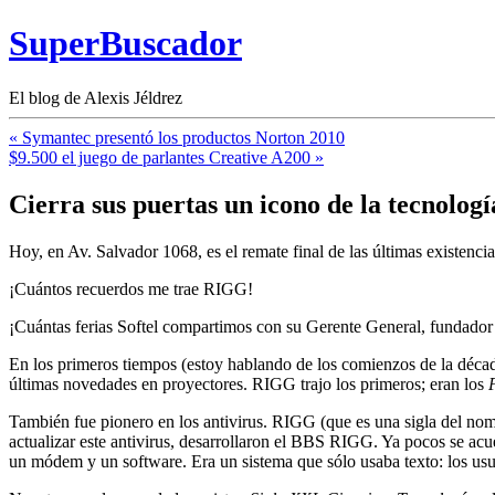
SuperBuscador
El blog de Alexis Jéldrez
« Symantec presentó los productos Norton 2010
$9.500 el juego de parlantes Creative A200 »
Cierra sus puertas un icono de la tecnologí
Hoy, en Av. Salvador 1068, es el remate final de las últimas existenci
¡Cuántos recuerdos me trae RIGG!
¡Cuántas ferias Softel compartimos con su Gerente General, fundado
En los primeros tiempos (estoy hablando de los comienzos de la década 
últimas novedades en proyectores. RIGG trajo los primeros; eran los
También fue pionero en los antivirus. RIGG (que es una sigla del no
actualizar este antivirus, desarrollaron el BBS RIGG. Ya pocos se ac
un módem y un software. Era un sistema que sólo usaba texto: los usua