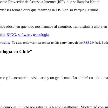
vicio Proveedor de Acceso a Internet (ISP), que se llamaba Netup.
ensas ferias Softel que realizaba la FISA en su Parque Cerrillos.
a novedoso, en que todo nos llamaba al asombro. Tan distinta a ahora en
alm
,
RIGG
,
software
,
tecnología
ormática
. You can follow any responses to this entry through the
RSS 2.0
feed. Both
nología en Chile”
rez y lo encontré un visionario y un gentleman. Lo admiré cuando -una
hó como un Quijote por salvar a la Radio Beethoven. Modernizó con su c