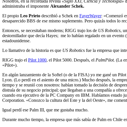
Nosotros, en la recordada revista
«Siglo XXI, Ciencia y Tecnología»
d
administraba el imponente
Alexander Schek.
El propio
Leo Prieto
describió a Schek en
FayerWayer
: «Comenzó es
desaparecido BBS de ese mismo suplemento. Pero quizás todos lo re
Entonces, se necesitaban modems; RIGG trajo los de
US Robotics
, u
destornillador que decía Hayes; me lo habían regalado en un evento 
estadounidense.
Lo llamativo de la historia es que
US Robotic
s fue la empresa que int
RIGG trajo el
Pilot 1000
, el Pilot 5000. Después, el
PalmPilot.
(La em
«Pilot»).
En algún lanzamiento de la Softel (o de la FISA) yo me gané un Pilo
Lyon. (Lo perdí en el asiento de una micro.) Mucho después, la empr
tiempo y se reunió con nosotros: habían tomado la decisión de despre
distraía de su negocio principal; que llegaban a una compañía a ofre
cuando era ejecutivo de la PC Company en IBM. Habíamos estado jun
Corporation. «Conozco la cultura del Este y la del Oeste», me coment
Igual perdí ese Palm III, que me gustaba mucho.
Durante mucho tiempo, la empresa que más sabía de Palm en Chile 