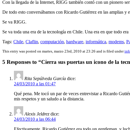
Con la llegada de la Internet, RIGG también contó con un pionero ser
De todo esto conversábamos con Ricardo Gutiérrez en las amplias y ext
Se va RIGG.
Se va toda una era de la tecnología en Chile. Una era en que todo er
Tags:
Chile
,
Claflin
,
computación
,
hardware
,
informática
,
modems
,
P
This entry was posted on martes, marzo 23rd, 2010 at 23:26 and is filed under
inf
5 Responses to “Cierra sus puertas un icono de la tec
Rita Sepúlveda García
dice:
24/03/2010 a las 01:47
Qué pena. Me tocó un par de veces entrevistar a Ricardo Gutiér
mis respetos y un saludo a la distancia.
Alexis Jeldrez
dice:
24/03/2010 a las 06:44
Efectivamente, Ricardo Gutiérrez era todo un gentleman, y luc