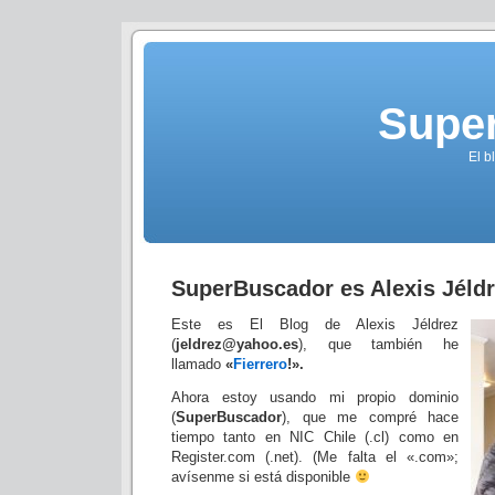
Supe
El b
SuperBuscador es Alexis Jéld
Este es El Blog de Alexis Jéldrez
(
jeldrez@yahoo.es
), que también he
llamado
«
Fierrero
!».
Ahora estoy usando mi propio dominio
(
SuperBuscador
), que me compré hace
tiempo tanto en NIC Chile (.cl) como en
Register.com (.net). (Me falta el «.com»;
avísenme si está disponible