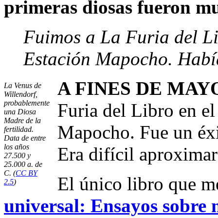
primeras diosas fueron mu
Fuimos a La Furia del Li
Estación Mapocho. Habí
A FINES DE MAY
La Venus de
Willendorf,
probablemente
Furia del Libro en e
una Diosa
Madre de la
Mapocho. Fue un éxit
fertilidad.
Data de entre
los años
Era difícil aproxima
27.500 y
25.000 a. de
C. (
CC BY
El único libro que m
2.5
)
universal: Ensayos sobre m