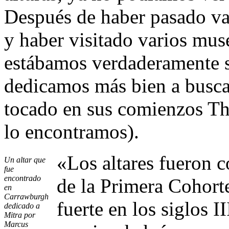
Después de haber pasado var
y haber visitado varios mus
estábamos verdaderamente s
dedicamos más bien a busca
tocado en sus comienzos T
lo encontramos).
«Los altares fueron 
Un altar que
fue
encontrado
de la Primera Cohorte
en
Carrawburgh
fuerte en los siglos II
dedicado a
Mitra por
Marcus