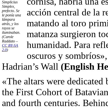
cornisa, habría una e
Simplicius
Simplex,
acción central de la 
prefecto. Se
le ponía una
lámpara
matando al toro prim
atrás, y los
rayos se
matanza surgieron tod
iluminaban.
(Carole
Raddato –
humanidad. Para reflej
CC BY-SA
2.0
)
oscuros y sombríos»,
Hadrian’s Wall
(English Her
«The altars were dedicated
the First Cohort of Batavians
and fourth centuries. Behin