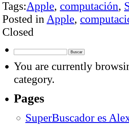
Tags:
Apple
,
computación
,
S
Posted in
Apple
,
computaci
Closed
Buscar:
You are currently browsin
category.
Pages
SuperBuscador es Alex