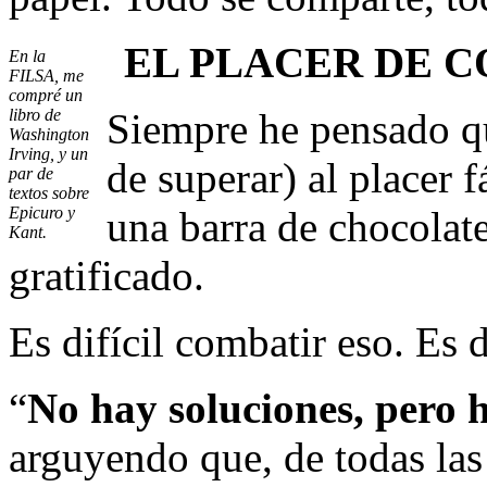
EL PLACER DE 
En la
FILSA, me
compré un
libro de
Siempre he pensado que
Washington
Irving, y un
de superar) al placer 
par de
textos sobre
Epicuro y
una barra de chocolat
Kant.
gratificado.
Es difícil combatir eso. Es d
“
No hay soluciones, pero 
arguyendo que, de todas las 