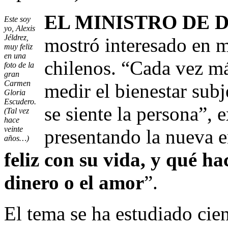
EL MINISTRO DE 
Este soy
yo, Alexis
Jéldrez,
mostró interesado en me
muy feliz
en una
chilenos. “Cada vez m
foto de la
gran
Carmen
medir el bienestar subj
Gloria
Escudero.
se siente la persona”, 
(Tal vez
hace
veinte
presentando la nueva e
años…)
feliz con su vida, y qué hac
dinero o el amor
”.
El tema se ha estudiado cie