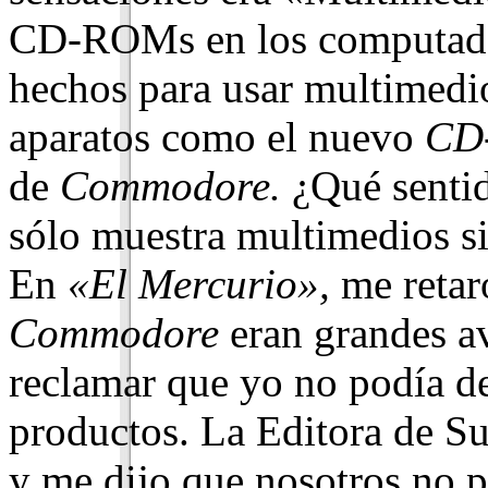
CD-ROMs en los computador
hechos para usar multimedio
aparatos como el nuevo
CD-
de
Commodore.
¿Qué sentid
sólo muestra multimedios s
En
«El Mercurio»,
me retaro
Commodore
eran grandes av
reclamar que yo no podía de
productos. La Editora de S
y me dijo que nosotros no 