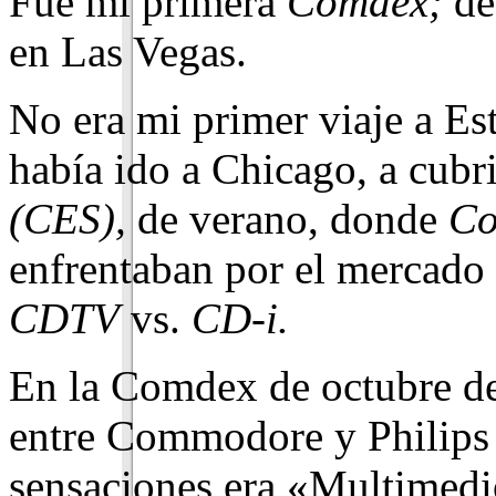
Fue mi primera
Comdex;
des
en Las Vegas.
No era mi primer viaje a Es
había ido a Chicago, a cubr
(CES),
de verano, donde
Co
enfrentaban por el mercado d
CDTV
vs.
CD-i.
En la Comdex de octubre de
entre Commodore y Philips n
sensaciones era «Multimedio