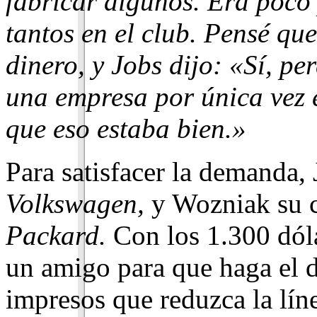
fabricar algunos. Era poco
tantos en el club. Pensé qu
dinero, y Jobs dijo: «Sí, p
una empresa por única vez 
que eso es­taba bien.»
Para satisfacer la demanda,
Volkswagen,
y Woz­niak su c
Packard.
Con los 1.300 dóla
un amigo para que ha­ga el d
im­presos que reduzca la lín