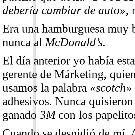
debería cambiar de auto»,
m
Era una hamburguesa muy b
nunca al
McDonald’s.
El día anterior yo había est
gerente de Márketing, quie
usamos la palabra
«scotch»
adhesivos. Nunca quisieron 
ganado
3M
con los papelito
Cuando se despidió de mí, 