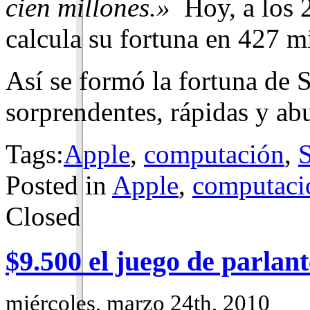
cien millones.»
Hoy, a los 
calcula su fortuna en 427 mi
Así se formó la fortuna de 
sorprendentes, rápidas y abu
Tags:
Apple
,
computación
,
S
Posted in
Apple
,
computaci
Closed
$9.500 el juego de parlan
miércoles, marzo 24th, 2010