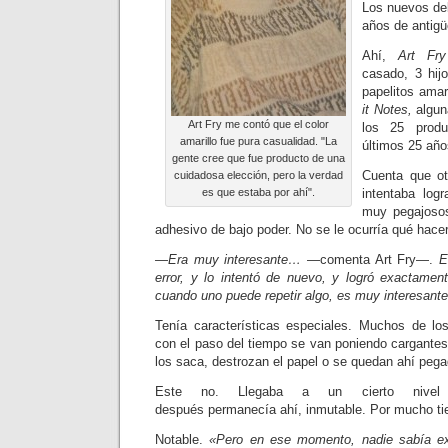
Los nuevos de
años de antig
Ahí,
Art Fry
casado, 3 hijo
papelitos amar
it Notes,
algun
Art Fry me contó que el color
los 25 produ
amarillo fue pura casualidad. "La
últimos 25 año
gente cree que fue producto de una
Cuenta que ot
cuidadosa elección, pero la verdad
es que estaba por ahí".
intentaba log
muy pegajosos.
adhesivo de bajo poder. No se le ocurría qué hacer
—Era muy interesante…
—co­menta Art Fry—.
E
error, y lo intentó de nuevo, y logró exactame
cuando uno puede repetir algo, es muy interesante
Tenía características especiales. Muchos de lo
con el paso del tiempo se van poniendo cargante
los saca, destrozan el papel o se quedan ahí peg
Este no. Llegaba a un cierto nivel 
después permanecía ahí, inmutable. Por mucho t
Notable.
«Pero en ese momento, na­die sabía e