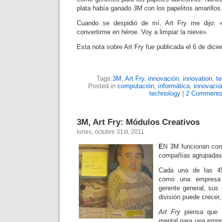
plata había ganado
3M
con los papelitos amarillos
Cuando se despidió de mí, Art Fry me dijo: 
convertirme en héroe. Voy a limpiar la nieve».
Esta nota sobre Art Fry fue publicada el 6 de dici
Tags:
3M
,
Art Fry
,
innovación
,
innovation
,
te
Posted in
computación
,
informática
,
innovació
technology
|
2 Comments
3M, Art Fry: Módulos Creativos
lunes, octubre 31st, 2011
E
N 3M funcionan co
compañías agrupadas
Cada una de las 45
como una empresa 
gerente general; sus
división puede crecer,
Art Fry
piensa que e
mental para una empr