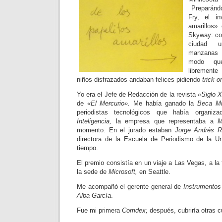
Preparándo
Fry, el in
amarillos»
Skyway: com
ciudad un
manzanas d
modo que
libremente
niños disfrazados andaban felices pidiendo
trick or
Yo era el Jefe de Redacción de la revista
«Siglo X
de
«El Mercurio».
Me había ganado la
Beca Mi
periodistas tecnológicos que había organi
Inteligencia,
la empresa que representaba a
M
momento. En el jurado estaban
Jorge Andrés R
directora de la Escuela de Periodismo de la Un
tiempo.
El premio consistía en un viaje a Las Vegas, a la 
la sede de
Microsoft,
en Seattle.
Me acompañó el gerente general de
Instrumentos 
Alba García
.
Fue mi primera
Comdex;
después, cubriría otras 