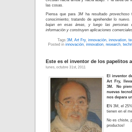
las cosas.
Piensa que para
3M
ha resultado
provechoso
t
conocimiento; tratando de aprehender lo nuevo.
bajan en esas áreas, y luego las personas 
información y construyen aplicaciones comer­ciales
Tags:
3M
,
Art Fry
,
innovación
,
innovation
,
te
Posted in
innovación
,
innovation
,
research
,
techn
Este es el inventor de los papelitos 
lunes, octubre 31st, 2011
El inventor d
Art Fry, lle
3M. No piensa
nuevas tecnol
nos depara u
E
N 3M, el 25%
tienen en el m
No es chiste, 
productos!