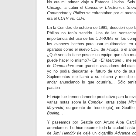
No era mi primer viaje a Estados Unidos. Sei
Chicago, a cubrir el
Consumer Electronics Show
Commodore
y
Philips
se enfrentaban por el merca
era el
CDTV
vs.
CD-i.
En la Comdex de octubre de 1991, descubrí que 
Philips no tenía sentido. Una de las sensacio
importancia del uso de los CD-ROMs en los com
los avances hechos para usar multimedios en 
aparatos como el nuevo
CD-i,
de
Philips,
o el ante
¿Qué sentido tiene poseer un equipo que sólo mu
puede hacer lo mismo?» En
«El Mercurio»,
me ret
de
Commodore
eran grandes avisadores del diari
yo no podía descartar el futuro de uno de sus
Suplementos me llamó a su oficina y me dijo 
andar anunciando lo que ocurriría… Sólo ten
pasaba.
El viaje fue tremendamente productivo para la rev
varias notas sobre la
Comdex,
otras sobre
Micr
Mhyrvold,
su gerente de Tecnología); en Seattle, 
Boeing…
Y paseamos por Seattle con Arturo Alba Gar
arrendamos. Lo hice recorrer toda la ciudad hast
de
Jimi Hendrix
(le dejé un cigarrillo
Advance cor