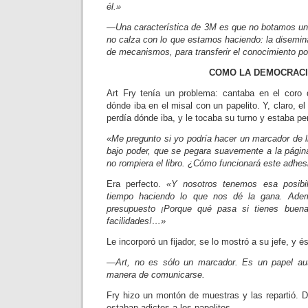
él.»
—Una característica de 3M es que no botamos un
no calza con lo que estamos haciendo: la disemin
de mecanis­mos, para transferir el conocimiento por
COMO LA DEMOCRACI
Art Fry tenía un problema: canta­ba en el coro
dónde iba en el misal con un papelito. Y, claro, el 
perdía dónde iba, y le tocaba su turno y estaba pe
«Me pregunto si yo podría hacer un marcador de l
bajo poder, que se pegara suavemente a la págin
no rompiera el libro. ¿Cómo funcionará este adhes
Era perfecto.
«Y nosotros tenemos esa posibil
tiempo haciendo lo que nos dé la gana. Ade
presupuesto ¡Porque qué pasa si tienes buen
facilidades!…»
Le incorporó un fijador, se lo mostró a su jefe, y é
—Art, no es sólo un marcador. Es un papel au
manera de comunicarse.
Fry hizo un montón de muestras y las repartió. D
estaban adictos a los papelitos.