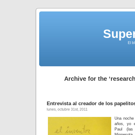
Supe
El b
Archive for the ‘researc
Entrevista al creador de los papelito
lunes, octubre 31st, 2011
Una noche 
años, yo e
Paul (las
Minnesot