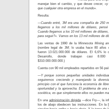
manejar bien el cambio, y que desee crecer,
«y
que cualquier otra empresa en el mundo».
Resulta:
—Cuando entré, 3M era una compañía de 250 mi
llegamos a los mil millones de dólares, pensé
Cuando llegamos a los 10 mil millones de dólare
para seguir?». Vamos en los 13 mil millones de d
Las ventas de 1990 de la
Minnesota Mining a
(nombre legal de
3M;
lo usaba hace 80 años cu
fueron 13.021.000.000 de dólares. El 6,6% lo d
Desarrollo, donde trabajan casi 8.000 
$310.000.000.000.)
Cuenta con 90 mil empleados repartidos en 56 paí
—Y porque somos pequeñas unidades individual
seguiremos creciendo y manejando la divers
principio con el que funciona la economía de lib
oportunidad y la aprovecha. El problema de una e
soviética, es que simplemente ellos no pueden man
En una
administración dirigida
—dice Fry—, la inf
los de abajo obede­cen las instrucciones. En la
circulan hacia arriba y hacia abajo. Y la tarea de l