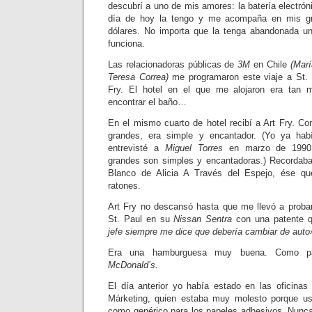
descubrí a uno de mis amores: la batería electró
día de hoy la tengo y me acompaña en mis g
dólares. No importa que la tenga abandonada un
funciona.
Las relacionadoras públicas de
3M
en Chile
(Mar
Teresa Correa)
me programaron este viaje a St. P
Fry. El hotel en el que me alojaron era tan 
encontrar el baño…
En el mismo cuarto de hotel recibí a Art Fry. C
grandes, era simple y encantador. (Yo ya hab
entrevisté a
Miguel Torres
en marzo de 1990:
grandes son simples y encantadoras.) Recordaba
Blanco de Alicia A Través del Espejo, ése qu
ratones.
Art Fry no descansó hasta que me llevó a proba
St. Paul en su
Nissan Sentra
con una patente 
jefe siempre me dice que debería cambiar de auto
Era una hamburguesa muy buena. Como pa
McDonald’s.
El día anterior yo había estado en las oficina
Márketing, quien estaba muy molesto porque u
como genérico para los papeles adhesivos. Nunca