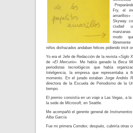
Preparándo
Fry, el in
amarillos»
Skyway: com
ciudad un
manzanas d
modo que
libremente
niños disfrazados andaban felices pidiendo
trick or
Yo era el Jefe de Redacción de la revista
«Siglo X
de
«El Mercurio».
Me había ganado la
Beca Mi
periodistas tecnológicos que había organi
Inteligencia,
la empresa que representaba a
M
momento. En el jurado estaban
Jorge Andrés R
directora de la Escuela de Periodismo de la Un
tiempo.
El premio consistía en un viaje a Las Vegas, a la 
la sede de
Microsoft,
en Seattle.
Me acompañó el gerente general de
Instrumentos 
Alba García
.
Fue mi primera
Comdex;
después, cubriría otras 