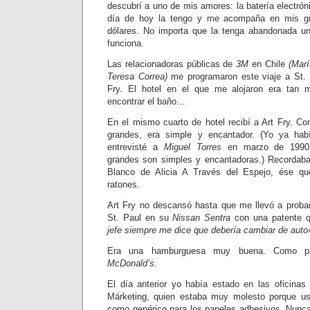
descubrí a uno de mis amores: la batería electró
día de hoy la tengo y me acompaña en mis g
dólares. No importa que la tenga abandonada un
funciona.
Las relacionadoras públicas de
3M
en Chile
(Mar
Teresa Correa)
me programaron este viaje a St. P
Fry. El hotel en el que me alojaron era tan 
encontrar el baño…
En el mismo cuarto de hotel recibí a Art Fry. C
grandes, era simple y encantador. (Yo ya hab
entrevisté a
Miguel Torres
en marzo de 1990:
grandes son simples y encantadoras.) Recordaba
Blanco de Alicia A Través del Espejo, ése qu
ratones.
Art Fry no descansó hasta que me llevó a proba
St. Paul en su
Nissan Sentra
con una patente 
jefe siempre me dice que debería cambiar de auto
Era una hamburguesa muy buena. Como pa
McDonald’s.
El día anterior yo había estado en las oficina
Márketing, quien estaba muy molesto porque u
como genérico para los papeles adhesivos. Nunca