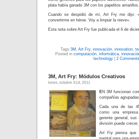
plata había ganado
3M
con los papelitos amarillos
Cuando se despidió de mí, Art Fry me dijo: 
convertirme en héroe. Voy a limpiar la nieve».
Esta nota sobre Art Fry fue publicada el 6 de dici
Tags:
3M
,
Art Fry
,
innovación
,
innovation
,
te
Posted in
computación
,
informática
,
innovació
technology
|
2 Comments
3M, Art Fry: Módulos Creativos
lunes, octubre 31st, 2011
E
N 3M funcionan co
compañías agrupadas
Cada una de las 45
como una empresa 
gerente general; sus
división puede crecer,
Art Fry
piensa que e
mental para una empr