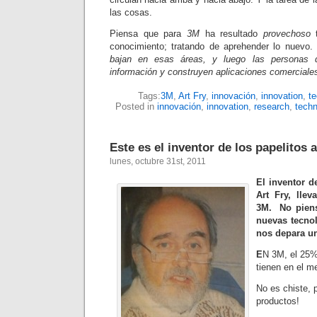
las cosas.
Piensa que para
3M
ha resultado
provechoso
t
conocimiento; tratando de aprehender lo nuevo.
bajan en esas áreas, y luego las personas 
información y construyen aplicaciones comer­ciales
Tags:
3M
,
Art Fry
,
innovación
,
innovation
,
te
Posted in
innovación
,
innovation
,
research
,
techn
Este es el inventor de los papelitos 
lunes, octubre 31st, 2011
El inventor d
Art Fry, lle
3M. No piensa
nuevas tecnol
nos depara u
E
N 3M, el 25%
tienen en el m
No es chiste, 
productos!