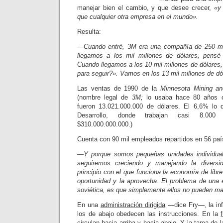
manejar bien el cambio, y que desee crecer,
«y
que cualquier otra empresa en el mundo».
Resulta:
—Cuando entré, 3M era una compañía de 250 mi
llegamos a los mil millones de dólares, pensé
Cuando llegamos a los 10 mil millones de dólare
para seguir?». Vamos en los 13 mil millones de d
Las ventas de 1990 de la
Minnesota Mining a
(nombre legal de
3M;
lo usaba hace 80 años cu
fueron 13.021.000.000 de dólares. El 6,6% lo d
Desarrollo, donde trabajan casi 8.000 
$310.000.000.000.)
Cuenta con 90 mil empleados repartidos en 56 paí
—Y porque somos pequeñas unidades individual
seguiremos creciendo y manejando la divers
principio con el que funciona la economía de lib
oportunidad y la aprovecha. El problema de una e
soviética, es que simplemente ellos no pueden man
En una
administración dirigida
—dice Fry—, la inf
los de abajo obede­cen las instrucciones. En la
circulan hacia arriba y hacia abajo. Y la tarea de l