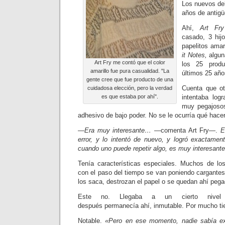
Los nuevos de
años de antig
Ahí,
Art Fry
casado, 3 hijo
papelitos amar
it Notes,
algun
Art Fry me contó que el color
los 25 produ
amarillo fue pura casualidad. "La
últimos 25 año
gente cree que fue producto de una
Cuenta que ot
cuidadosa elección, pero la verdad
es que estaba por ahí".
intentaba log
muy pegajosos.
adhesivo de bajo poder. No se le ocurría qué hacer
—Era muy interesante…
—co­menta Art Fry—.
E
error, y lo intentó de nuevo, y logró exactame
cuando uno puede repetir algo, es muy interesante
Tenía características especiales. Muchos de lo
con el paso del tiempo se van poniendo cargante
los saca, destrozan el papel o se quedan ahí peg
Este no. Llegaba a un cierto nivel 
después permanecía ahí, inmutable. Por mucho t
Notable.
«Pero en ese momento, na­die sabía e