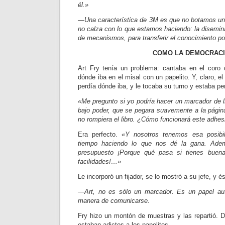
él.»
—Una característica de 3M es que no botamos un
no calza con lo que estamos haciendo: la disemin
de mecanis­mos, para transferir el conocimiento por
COMO LA DEMOCRACI
Art Fry tenía un problema: canta­ba en el coro
dónde iba en el misal con un papelito. Y, claro, el 
perdía dónde iba, y le tocaba su turno y estaba pe
«Me pregunto si yo podría hacer un marcador de l
bajo poder, que se pegara suavemente a la págin
no rompiera el libro. ¿Cómo funcionará este adhes
Era perfecto.
«Y nosotros tenemos esa posibil
tiempo haciendo lo que nos dé la gana. Ade
presupuesto ¡Porque qué pasa si tienes buen
facilidades!…»
Le incorporó un fijador, se lo mostró a su jefe, y é
—Art, no es sólo un marcador. Es un papel au
manera de comunicarse.
Fry hizo un montón de muestras y las repartió. D
estaban adictos a los papelitos.