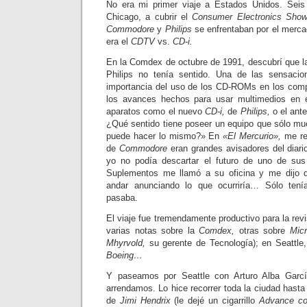
No era mi primer viaje a Estados Unidos. Sei
Chicago, a cubrir el
Consumer Electronics Show
Commodore
y
Philips
se enfrentaban por el merca
era el
CDTV
vs.
CD-i.
En la Comdex de octubre de 1991, descubrí que 
Philips no tenía sentido. Una de las sensacio
importancia del uso de los CD-ROMs en los com
los avances hechos para usar multimedios en 
aparatos como el nuevo
CD-i,
de
Philips,
o el ante
¿Qué sentido tiene poseer un equipo que sólo mu
puede hacer lo mismo?» En
«El Mercurio»,
me ret
de
Commodore
eran grandes avisadores del diari
yo no podía descartar el futuro de uno de sus
Suplementos me llamó a su oficina y me dijo 
andar anunciando lo que ocurriría… Sólo ten
pasaba.
El viaje fue tremendamente productivo para la rev
varias notas sobre la
Comdex,
otras sobre
Micr
Mhyrvold,
su gerente de Tecnología); en Seattle, 
Boeing…
Y paseamos por Seattle con Arturo Alba Gar
arrendamos. Lo hice recorrer toda la ciudad hast
de
Jimi Hendrix
(le dejé un cigarrillo
Advance cor