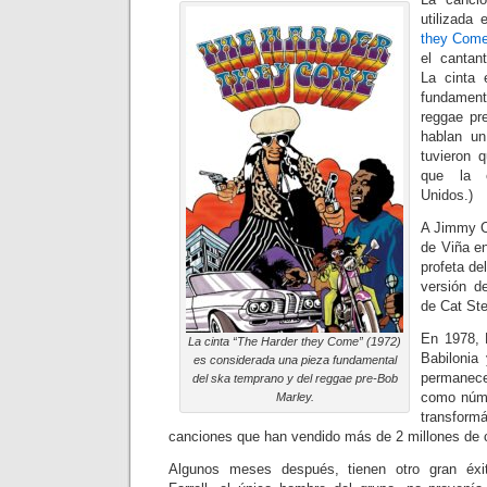
utilizada 
they Com
el cantan
La cinta 
fundament
reggae pr
hablan un
tuvieron q
que la e
Unidos.)
A Jimmy Cl
de Viña e
profeta de
versión d
de Cat St
En 1978, 
La cinta “The Harder they Come” (1972)
Babilonia 
es considerada una pieza fundamental
permanec
del ska temprano y del reggae pre-Bob
como núme
Marley.
transform
canciones que han vendido más de 2 millones de 
Algunos meses después, tienen otro gran éxi