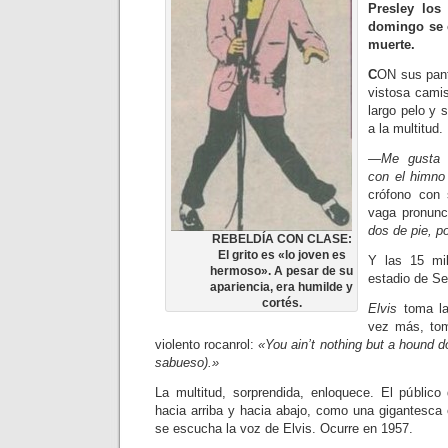
Presley los
domingo se 
muerte.
C
ON sus pant
vis­tosa cami
largo pelo y s
a la multitud.
—Me gusta c
con el himno
crófono con 
vaga pronun
dos de pie, p
REBELDÍA CON CLASE:
El grito es «lo joven es
Y las 15 mi
hermoso». A pesar de su
estadio de Se
apariencia, era humilde y
cortés.
Elvis
toma la
vez más, tom
violento rocanrol:
«You ain’t nothing but a hound d
sabueso).»
La multitud, sorprendida, enloque­ce. El públic
hacia arriba y hacia abajo, como una gi­gantesca e
se escucha la voz de Elvis. Ocurre en 1957.