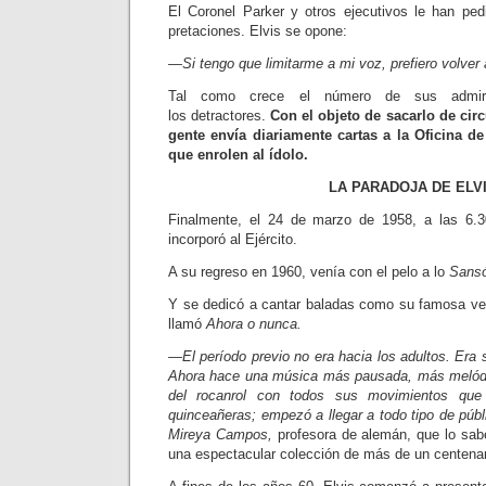
El Coronel Parker y otros ejecuti­vos le han ped
pretaciones. Elvis se opone:
—Si tengo que limitarme a mi voz, prefiero volver
Tal como crece el número de sus admir
los detractores.
Con el objeto de sacarlo de cir
gente envía diariamente cartas a la Oficina de
que enrolen al ídolo.
LA PARADOJA DE ELV
Finalmente, el 24 de marzo de 1958, a las 6.
incorporó al Ejército.
A su regreso en 1960, venía con el pelo a lo
Sans
Y se dedicó a cantar baladas como su famosa ve
llamó
Ahora o nunca.
—El período previo no era hacia los adultos. Era 
Ahora hace una música más pausada, más melódica
del rocanrol con todos sus movimientos que
quinceañeras; em­pezó a llegar a todo tipo de públ
Mireya Campos,
profesora de alemán, que lo sab
una espectacular co­lección de más de un centena