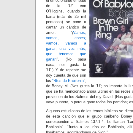
el emocionante empate
de la “U” con
O’Higgins, cuando la
barra (más de 25 mil
personas) se pone a
cantar un cántico de
amor: “¡
Vamos,
vamos, Leones;
vamos, vamos a
ganar; una vez más;
que tenemos que
ganar
!”. (No pasa
nada; nos gusta la
“U”.) Y de repente me
doy cuenta de que son
los
“Ríos de Babilonia
”,
de Boney M. (Nos gusta la “U”; no importa la lluv
que se ha mencionado ahora último en las redes s
provienen de los Salmos del rey David. (Nos gusta 
vaya puntera, o porque gane todos los partidos; es
Algunos estudiosos de los temas bíblicos se dier
de esta canción que el grupo caribeño Bone
corresponden a Salmos 137:1-4. Le llaman “La
Babilonia”. “Junto a los ríos de Babilonia, a
llorábamos, acordándonos de Sion.”