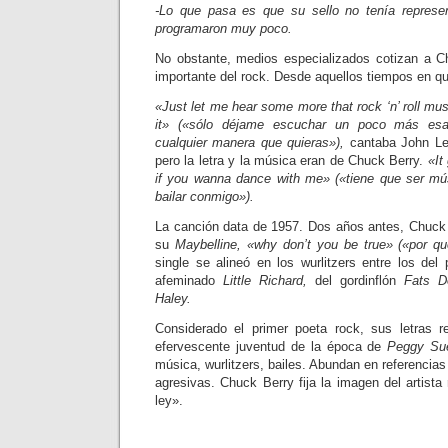
-Lo que pasa es que su sello no tenía represen
programaron muy poco.
No obstante, medios especializados cotizan a 
importante del rock. Desde aquellos tiempos en qu
«Just let me hear some more that rock ‘n’ roll mu
it» («sólo déjame escuchar un poco más esa
cualquier manera que quieras»),
cantaba John Le
pero la letra y la música eran de Chuck Berry.
«It
if you wanna dance with me» («tiene que ser mús
bailar conmigo»).
La canción data de 1957. Dos años antes, Chuck
su
Maybelline, «why don’t you be true» («por qu
single se alineó en los wurlitzers entre los del 
afeminado
Little Richard,
del gordinflón
Fats D
Haley.
Considerado el primer poeta rock, sus letras re
efervescente juventud de la época de
Peggy Su
música, wurlitzers, bailes. Abundan en referencias
agresivas. Chuck Berry fija la imagen del artist
ley».