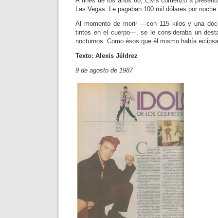
A fines de los años 60, Elvis comen­zó a present
Las Vegas. Le pagaban 100 mil dólares por noche.
Al momento de morir —con 115 ki­los y una doce
tintos en el cuerpo—, se le consideraba un dest
noc­turnos. Como ésos que él mismo había eclipsa
Texto: Alexis Jéldrez
9 de agosto de 1987