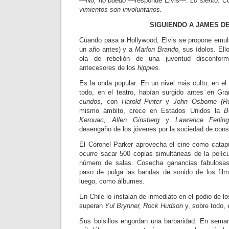
—No, no puedo
—responde Elvis—.
Lo siento. C
vimientos son involuntarios.
SIGUIENDO A JAMES D
Cuando pasa a Hollywood, Elvis se propone emu
un año antes) y a
Marlon Brando,
sus ídolos. Ell
ola de rebelión de una juventud disconfo
antecesores de los
hippies.
Es la onda popular. En un nivel más culto, en el 
todo, en el teatro, habían surgido antes en Gr
cundos,
con
Harold Pinter
y
John Osborne (R
mismo ámbito, crece en Estados Unidos la
B
Kerouac, Allen Ginsberg
y
Lawrence Ferlin
desengaño de los jóvenes por la sociedad de con
El Coronel Parker aprovecha el ci­ne como catapu
ocurre sacar 500 copias simultáneas de la pelícu
nú­mero de salas. Cosecha ganancias fabu­losa
paso de pulga las bandas de sonido de los fil­
luego, como álbumes.
En Chile lo instalan de inmediato en el podio de lo
superan
Yul Brynner, Rock Hudson
y, sobre todo, 
Sus bolsillos engordan una barba­ridad. En sema