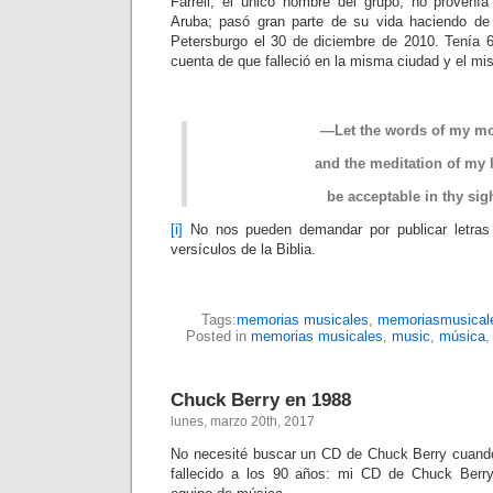
Farrell, el único hombre del grupo, no provení
Aruba; pasó gran parte de su vida haciendo d
Petersburgo el 30 de diciembre de 2010. Tenía 
cuenta de que falleció en la misma ciudad y el m
—Let the words of my mo
and the meditation of my 
be acceptable in thy si
[i]
No nos pueden demandar por publicar letras
versículos de la Biblia.
Tags:
memorias musicales
,
memoriasmusical
Posted in
memorias musicales
,
music
,
música
Chuck Berry en 1988
lunes, marzo 20th, 2017
No necesité buscar un CD de Chuck Berry cuand
fallecido a los 90 años: mi CD de Chuck Berry