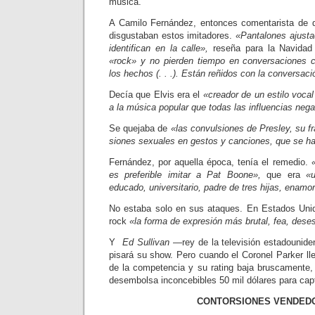
música.
A Camilo Fernández, entonces co­mentarista de d
disgustaban estos imitadores.
«Pantalones ajustad
identifican en la calle»,
reseña para la Navidad 
«rock» y no pierden tiempo en conversa­ciones
los he­chos (. . .). Están reñidos con la conver­saci
Decía que Elvis era el
«creador de un estilo voc
a la música popular que todas las influencias nega
Se quejaba de
«las convulsiones de Presley, su fr
siones sexuales en gestos y canciones, que se h
Fernández, por aquella época, tenía el remedio.
es preferible imitar a Pat Boone»,
que era
«
educado, uni­versitario, padre de tres hijas, enam
No estaba solo en sus ataques. En Estados Unid
rock
«la forma de expresión más brutal, fea, dese
Y
Ed Sullivan
—rey de la televisión estadounid
pisará su show. Pero cuando el Coronel Parker ll
de la competencia y su rating baja brus­camente,
de­sembolsa inconcebibles 50 mil dólares para capt
CONTORSIONES VENDED