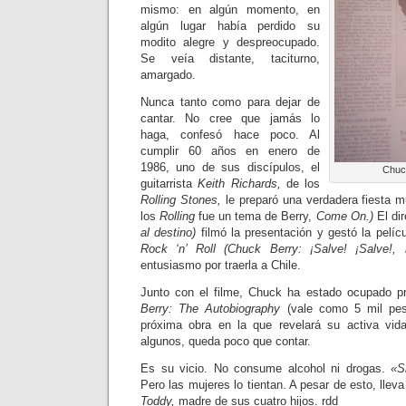
mismo: en algún momento, en
algún lugar había perdido su
modito alegre y despreocupado.
Se veía distante, taciturno,
amargado.
Nunca tanto como para dejar de
cantar. No cree que jamás lo
haga, confesó hace poco. Al
cumplir 60 años en enero de
1986, uno de sus discípulos, el
Chuck
guitarrista
Keith Richards,
de los
Rolling Stones,
le preparó una verdadera fiesta m
los
Rolling
fue un tema de Berry,
Come On.)
El di
al destino)
filmó la presentación y gestó la pelíc
Rock ‘n’ Roll (Chuck Berry: ¡Salve! ¡Salve!, r
entusiasmo por traerla a Chile.
Junto con el filme, Chuck ha estado ocupado p
Berry: The Autobiography
(vale como 5 mil pe
próxima obra en la que revelará su activa vid
algunos, queda poco que contar.
Es su vicio. No consume alcohol ni drogas.
«S
Pero las mujeres lo tientan. A pesar de esto, lle
Toddy,
madre de sus cuatro hijos. rdd