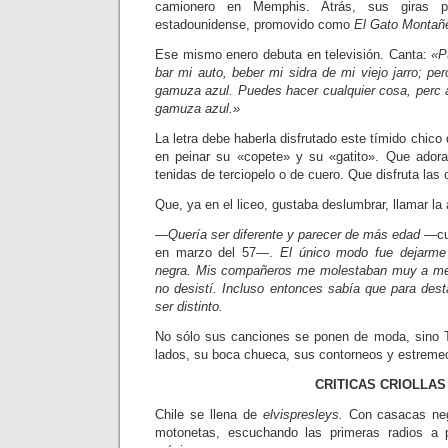
camionero en Memphis. Atrás, sus giras p
estadounidense, pro­movido como
El Gato Montañ
Ese mismo enero debuta en televi­sión. Canta:
«P
bar mi auto, beber mi sidra de mi viejo ja­rro; p
gamuza azul. Puedes hacer cualquier cosa, perc 
gamuza azul.»
La letra debe haberla disfrutado este tímido chico
en peinar su «copete» y su «gatito». Que adora
tenidas de terciopelo o de cuero. Que disfruta las
Que, ya en el liceo, gustaba deslum­brar, llamar la
—Quería ser diferente y parecer de más edad
—cue
en marzo del 57—.
El único modo fue dejarme 
negra. Mis compañeros me molestaban muy a me
no desistí. Incluso entonces sabía que para des
ser distinto.
No sólo sus canciones se ponen de moda, sino 
lados, su boca chueca, sus contorneos y estremec
CRITICAS CRIOLLAS
Chile se llena de
elvispresleys.
Con casacas negr
motonetas, escuchando las primeras radios a 