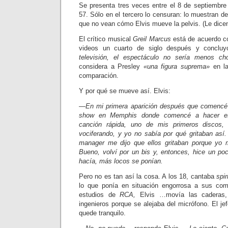
Se presenta tres veces entre el 8 de septiembre 
57. Sólo en el tercero lo censuran: lo mues­tran de 
que no vean cómo Elvis mueve la pelvis. (Le dic
El crítico musical
Greil Marcus
está de acuerdo co
videos un cuarto de siglo después y con­clu
televisión, el espectáculo no sería menos c
considera a Presley
«una fi­gura suprema»
en la
comparación.
Y por qué se mueve así. Elvis:
—En mi primera aparición después que comencé 
show en Memphis donde comencé a hacer es
canción rápida, uno de mis primeros discos
vociferando, y yo no sabía por qué gritaban así.
manager me dijo que ellos gritaban porque yo 
Bueno, volví por un bis y, entonces, hice un p
hacía, más locos se ponían.
Pero no es tan así la cosa. A los 18, cantaba
spir
lo que ponía en situación engorrosa a sus co
estudios de
RCA,
Elvis …movía las caderas,
ingenieros porque se ale­jaba del micrófono. El je
quede tranquilo.