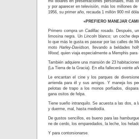
mil dólares en presentaciones per­sonales, más los
y por aparecer en televisión, más los millones d
1956, su primer año, recauda 1 millón 900 mil dóla
«PREFIERO MANEJAR CAM
Primero compra un
Cadillac
rosa­do. Después, un
limosina negra. Un
Lincoln
blanco; un coche dep
lo que más le gusta es pasear por las ca­lles de
moto
Harley-Davidson,
llevando a bel­dades h
Wood,
quien viaja especialmente a Mem­phis para 
También adquiere una mansión de 23 habitacione
(La Tierra de la Gracia). En ella fa­llecerá veinte 
Le encantan el cine y los parques de diversion
arrien­da para él y sus amigos. Y maneja los pe
pelotas de tra­po a los monos porfiados, dispara
gana ositos de felpa.
Tiene sueño intranquilo. Se acuesta a las dos, a 
y duerme, mal, hasta mediodía.
De gustos sencillos, es bueno para las hamburgues
ne de cerdo, los emparedados, la leche, los helad
Y para contorsionarse.