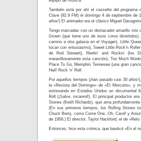
equipo de música.
También está por ahí el cassette del programa 
Clave (92.9 FM) el domingo 4 de septiembre de 
años!) El animador era el clásico Miguel Davagnin
Tengo marcadas con un destacador amarillo mis c
Grown (que tiene uno de esos coros divertidos)
camino a otra galaxia en el Voyager), Little Quee
tocan con entusiasmo), Sweet Little Rock’n Roller
de Rod Stewart), Reelin’ and Rockin’ (los D
maravillosamente esta canción), Too Much Monke
Place To Go, Memphis Tennesee (una gran canción
Hail! Rock ‘n’ Roll.
Por aquellos tiempos (¡han pasado casi 30 años!),
la «Revista del Domingo» de «El Mercurio», y m
estrenando en Estados Unidos un documental lla
Roll (¡Salve, rocanrol!). El principal productor era 
Stones (Keith Richards), que ama profundamente
(En sus primeros tiempos, los Rolling Stones t
Chuck Berry, como Come One, Oh, Carol! y Aroun
de 1958.) El director, Taylor Hackford, el de «Reto 
Entonces, hice esta crónica, que bauticé «En el n