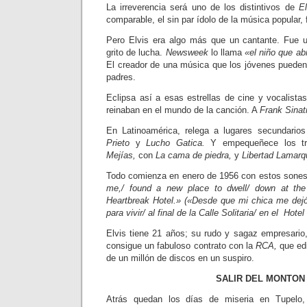
La irreverencia será uno de los dis­tintivos de
E
comparable, el sin par ídolo de la mú­sica popular,
Pero Elvis era algo más que un cantan­te. Fue 
grito de lucha.
Newsweek
lo llama
«el niño que ab
El creador de una música que los jóvenes pueden 
padres.
Eclipsa así a esas estrellas de cine y vocalista
rei­naban en el mundo de la canción. A
Frank Sinat
En Latinoamérica, relega a lugares secundari
Prieto
y
Lucho Gatica.
Y empequeñece los tr
Mejías,
con
La cama de piedra,
y
Libertad Lamarq
Todo comienza en enero de 1956 con estos sone
me,/ found a new place to dwell/ down at the
Heartbreak Hotel.» («Desde que mi chica me dejó
para vivir/ al final de la Calle Solitaria/ en el Hote
Elvis tiene 21 años; su rudo y sagaz empresario
consigue un fabuloso contrato con la
RCA,
que ed
de un millón de discos en un suspiro.
SALIR DEL MONTON
Atrás quedan los días de miseria en Tupelo, 