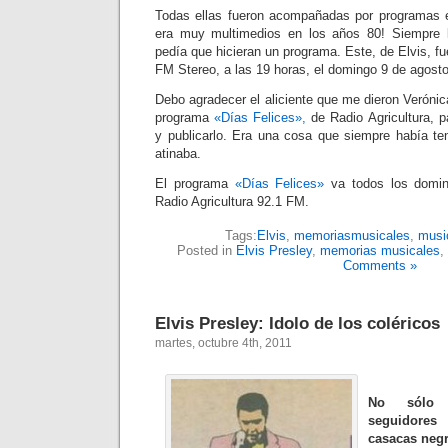
Todas ellas fueron acompañadas por programas en
era muy multimedios en los años 80! Siempre 
pedía que hicieran un programa. Este, de Elvis, fue
FM Stereo, a las 19 horas, el domingo 9 de agost
Debo agradecer el aliciente que me dieron Veróni
programa
«Días Felices»,
de Radio Agricultura, pa
y publicarlo. Era una cosa que siempre había te
atinaba.
El programa
«Días Felices»
va todos los domin
Radio Agricultura 92.1 FM.
Tags:
Elvis
,
memoriasmusicales
,
musi
Posted in
Elvis Presley
,
memorias musicales
,
Comments »
Elvis Presley: Idolo de los coléricos
martes, octubre 4th, 2011
No sólo 
seguidore
casacas negr