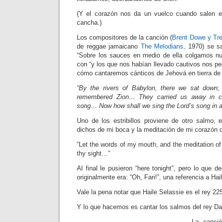
(Y el corazón nos da un vuelco cuando salen e
cancha.)
Los compositores de la canción (
Brent Dowe y Tr
de reggae jamaicano
The Melodians
, 1970) se s
“Sobre los sauces en medio de ella colgamos nu
con “y los que nos habían llevado cautivos nos p
cómo cantaremos cánticos de Jehová en tierra de 
“By the rivers of Babylon, there we sat down
remembered Zion… They carried us away in cap
song… Now how shall we sing the Lord’s song in a
Uno de los estribillos proviene de otro salmo, e
dichos de mi boca y la meditación de mi corazón de
“Let the words of my mouth, and the meditation of
thy sight…”
Al final le pusieron “here tonight”, pero lo que d
originalmente era: “Oh, Fari!”, una referencia a Hai
Vale la pena notar que Haile Selassie es el rey 2
Y lo que hacemos es cantar los salmos del rey Da
La canci