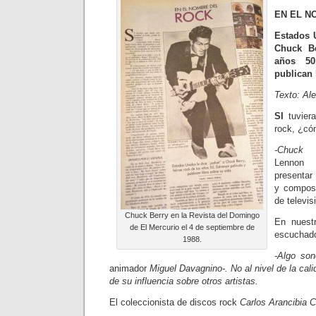
EN EL N
Estados U
Chuck Be
años 50
publican 
Texto: Ale
SI
tuvier
rock, ¿có
-Chuck 
Lennon 
presentar 
y composi
de televis
Chuck Berry en la Revista del Domingo
En nuest
de El Mercurio el 4 de septiembre de
escuchad
1988.
-Algo son
animador
Miguel Davagnino-. No al nivel de la cal
de su influencia sobre otros artistas.
El coleccionista de discos rock
Carlos Arancibia Ca