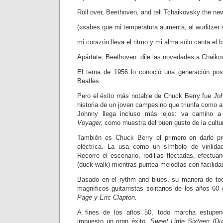
Roll over, Beethoven, and tell Tchaikovsky the ne
(«sabes que mi temperatura aumenta, al wurlitzer s
mi corazón lleva el ritmo y mi alma sólo canta el b
Apártate, Beethoven: dile las novedades a Chaiko
El tema de 1956 lo conoció una generación post
Beatles.
Pero el éxito más notable de Chuck Berry fue
Jo
historia de un joven campesino que triunfa como as
Johnny llega incluso más lejos: va camino a 
Voyager,
como muestra del buen gusto de la cultura
También es Chuck Berry el primero en darle pre
eléctrica. La usa como un símbolo de virilid
Recorre el escenario, rodillas flectadas, efectu
(duck walk) mientras puntea melodías con facilida
Basado en el rythm and blues, su manera de toc
magníficos guitarristas solitarios de los años 6
Page y Eric Clapton.
A fines de los años 50, todo marcha estupe
impuesto un gran éxito,
Sweet Little Sixteen (Du