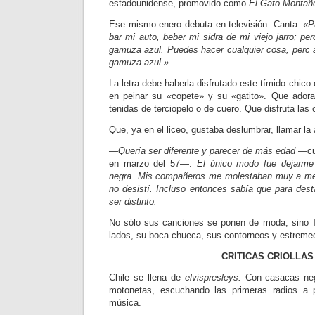
estadounidense, pro­movido como
El Gato Montañ
Ese mismo enero debuta en televi­sión. Canta:
«P
bar mi auto, beber mi sidra de mi viejo ja­rro; p
gamuza azul. Puedes hacer cualquier cosa, perc 
gamuza azul.»
La letra debe haberla disfrutado este tímido chico
en peinar su «copete» y su «gatito». Que adora
tenidas de terciopelo o de cuero. Que disfruta las
Que, ya en el liceo, gustaba deslum­brar, llamar la
—Quería ser diferente y parecer de más edad
—cue
en marzo del 57—.
El único modo fue dejarme 
negra. Mis compañeros me molestaban muy a me
no desistí. Incluso entonces sabía que para des
ser distinto.
No sólo sus canciones se ponen de moda, sino 
lados, su boca chueca, sus contorneos y estremec
CRITICAS CRIOLLAS
Chile se llena de
elvispresleys.
Con casacas negr
motonetas, escuchando las primeras radios a 
música.