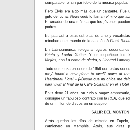
comparable, el sin par ídolo de la mú­sica popular,
Pero Elvis era algo más que un cantan­te. Fue 
grito de lucha.
Newsweek
lo llama
«el niño que ab
El creador de una música que los jóvenes pueden 
padres.
Eclipsa así a esas estrellas de cine y vocalista
rei­naban en el mundo de la canción. A
Frank Sinat
En Latinoamérica, relega a lugares secundari
Prieto
y
Lucho Gatica.
Y empequeñece los tr
Mejías,
con
La cama de piedra,
y
Libertad Lamarq
Todo comienza en enero de 1956 con estos sone
me,/ found a new place to dwell/ down at the
Heartbreak Hotel.» («Desde que mi chica me dejó
para vivir/ al final de la Calle Solitaria/ en el Hote
Elvis tiene 21 años; su rudo y sagaz empresario
consigue un fabuloso contrato con la
RCA,
que ed
de un millón de discos en un suspiro.
SALIR DEL MONTON
Atrás quedan los días de miseria en Tupelo, 
camionero en Memphis. Atrás, sus giras p