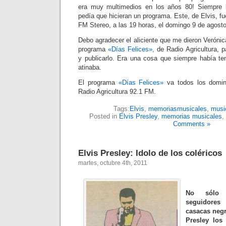
era muy multimedios en los años 80! Siempre 
pedía que hicieran un programa. Este, de Elvis, fue
FM Stereo, a las 19 horas, el domingo 9 de agost
Debo agradecer el aliciente que me dieron Veróni
programa
«Días Felices»,
de Radio Agricultura, pa
y publicarlo. Era una cosa que siempre había te
atinaba.
El programa
«Días Felices»
va todos los domin
Radio Agricultura 92.1 FM.
Tags:
Elvis
,
memoriasmusicales
,
musi
Posted in
Elvis Presley
,
memorias musicales
,
Comments »
Elvis Presley: Idolo de los coléricos
martes, octubre 4th, 2011
No sólo 
seguidore
casacas negr
Presley los