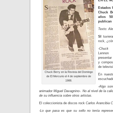
EN EL N
Estados U
Chuck Be
años 50
publican 
Texto: Ale
SI
tuvier
rock, ¿có
-Chuck 
Lennon 
presentar 
y composi
de televis
Chuck Berry en la Revista del Domingo
En nuest
de El Mercurio el 4 de septiembre de
escuchad
1988.
-Algo son
animador
Miguel Davagnino-. No al nivel de la cal
de su influencia sobre otros artistas.
El coleccionista de discos rock
Carlos Arancibia Ca
-Lo que pasa es que su sello no tenía represen