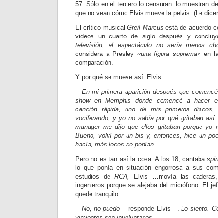
57. Sólo en el tercero lo censuran: lo mues­tran de 
que no vean cómo Elvis mueve la pelvis. (Le dic
El crítico musical
Greil Marcus
está de acuerdo co
videos un cuarto de siglo después y con­clu
televisión, el espectáculo no sería menos c
considera a Presley
«una fi­gura suprema»
en la
comparación.
Y por qué se mueve así. Elvis:
—En mi primera aparición después que comencé 
show en Memphis donde comencé a hacer es
canción rápida, uno de mis primeros discos
vociferando, y yo no sabía por qué gritaban así.
manager me dijo que ellos gritaban porque yo 
Bueno, volví por un bis y, entonces, hice un p
hacía, más locos se ponían.
Pero no es tan así la cosa. A los 18, cantaba
spir
lo que ponía en situación engorrosa a sus co
estudios de
RCA,
Elvis …movía las caderas,
ingenieros porque se ale­jaba del micrófono. El je
quede tranquilo.
—No, no puedo
—responde Elvis—.
Lo siento. C
vimientos son involuntarios.