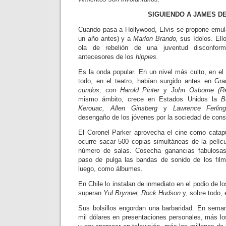
SIGUIENDO A JAMES D
Cuando pasa a Hollywood, Elvis se propone emu
un año antes) y a
Marlon Brando,
sus ídolos. Ell
ola de rebelión de una juventud disconfo
antecesores de los
hippies.
Es la onda popular. En un nivel más culto, en el 
todo, en el teatro, habían surgido antes en Gr
cundos,
con
Harold Pinter
y
John Osborne (R
mismo ámbito, crece en Estados Unidos la
B
Kerouac, Allen Ginsberg
y
Lawrence Ferlin
desengaño de los jóvenes por la sociedad de con
El Coronel Parker aprovecha el ci­ne como catapu
ocurre sacar 500 copias simultáneas de la pelícu
nú­mero de salas. Cosecha ganancias fabu­losa
paso de pulga las bandas de sonido de los fil­
luego, como álbumes.
En Chile lo instalan de inmediato en el podio de lo
superan
Yul Brynner, Rock Hudson
y, sobre todo, 
Sus bolsillos engordan una barba­ridad. En sema
mil dólares en presentaciones per­sonales, más los