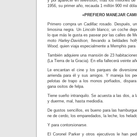
y por aparecer en televisión, más los millones d
1956, su primer año, recauda 1 millón 900 mil dóla
«PREFIERO MANEJAR CAM
Primero compra un
Cadillac
rosa­do. Después, un
limosina negra. Un
Lincoln
blanco; un coche dep
lo que más le gusta es pasear por las ca­lles de
moto
Harley-Davidson,
llevando a bel­dades h
Wood,
quien viaja especialmente a Mem­phis para 
También adquiere una mansión de 23 habitacione
(La Tierra de la Gracia). En ella fa­llecerá veinte 
Le encantan el cine y los parques de diversion
arrien­da para él y sus amigos. Y maneja los pe
pelotas de tra­po a los monos porfiados, dispara
gana ositos de felpa.
Tiene sueño intranquilo. Se acuesta a las dos, a 
y duerme, mal, hasta mediodía.
De gustos sencillos, es bueno para las hamburgues
ne de cerdo, los emparedados, la leche, los helad
Y para contorsionarse.
El Coronel Parker y otros ejecuti­vos le han ped