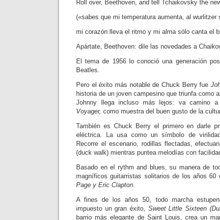
Roll over, Beethoven, and tell Tchaikovsky the ne
(«sabes que mi temperatura aumenta, al wurlitzer s
mi corazón lleva el ritmo y mi alma sólo canta el b
Apártate, Beethoven: dile las novedades a Chaiko
El tema de 1956 lo conoció una generación post
Beatles.
Pero el éxito más notable de Chuck Berry fue
Jo
historia de un joven campesino que triunfa como as
Johnny llega incluso más lejos: va camino a 
Voyager,
como muestra del buen gusto de la cultura
También es Chuck Berry el primero en darle pre
eléctrica. La usa como un símbolo de virilid
Recorre el escenario, rodillas flectadas, efectu
(duck walk) mientras puntea melodías con facilida
Basado en el rythm and blues, su manera de toc
magníficos guitarristas solitarios de los años 6
Page y Eric Clapton.
A fines de los años 50, todo marcha estupe
impuesto un gran éxito,
Sweet Little Sixteen (Du
barrio más elegante de Saint Louis, crea un mar