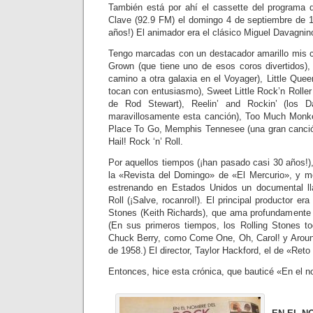
También está por ahí el cassette del programa 
Clave (92.9 FM) el domingo 4 de septiembre de 
años!) El animador era el clásico Miguel Davagnin
Tengo marcadas con un destacador amarillo mis c
Grown (que tiene uno de esos coros divertidos)
camino a otra galaxia en el Voyager), Little Quee
tocan con entusiasmo), Sweet Little Rock’n Roller
de Rod Stewart), Reelin’ and Rockin’ (los D
maravillosamente esta canción), Too Much Monke
Place To Go, Memphis Tennesee (una gran canción
Hail! Rock ‘n’ Roll.
Por aquellos tiempos (¡han pasado casi 30 años!),
la «Revista del Domingo» de «El Mercurio», y m
estrenando en Estados Unidos un documental lla
Roll (¡Salve, rocanrol!). El principal productor era 
Stones (Keith Richards), que ama profundamente
(En sus primeros tiempos, los Rolling Stones t
Chuck Berry, como Come One, Oh, Carol! y Aroun
de 1958.) El director, Taylor Hackford, el de «Reto 
Entonces, hice esta crónica, que bauticé «En el n