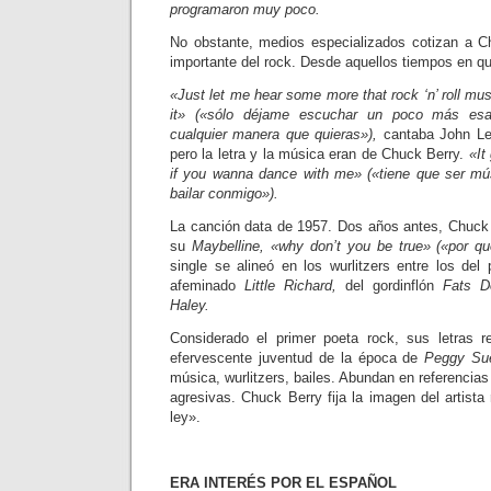
programaron muy poco.
No obstante, medios especializados cotizan a 
importante del rock. Desde aquellos tiempos en qu
«Just let me hear some more that rock ‘n’ roll mu
it» («sólo déjame escuchar un poco más esa
cualquier manera que quieras»),
cantaba John Le
pero la letra y la música eran de Chuck Berry.
«It
if you wanna dance with me» («tiene que ser mús
bailar conmigo»).
La canción data de 1957. Dos años antes, Chuck
su
Maybelline, «why don’t you be true» («por qu
single se alineó en los wurlitzers entre los del 
afeminado
Little Richard,
del gordinflón
Fats D
Haley.
Considerado el primer poeta rock, sus letras re
efervescente juventud de la época de
Peggy Su
música, wurlitzers, bailes. Abundan en referencias
agresivas. Chuck Berry fija la imagen del artist
ley».
ERA INTERÉS POR EL ESPAÑOL