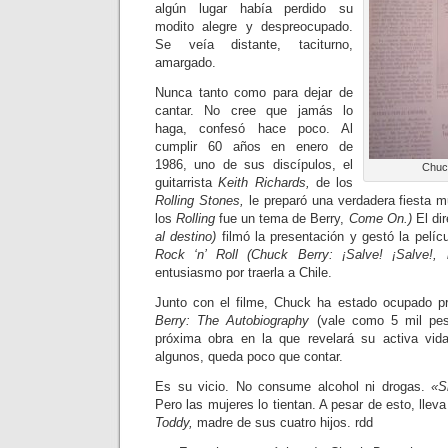
algún lugar había perdido su
modito alegre y despreocupado.
Se veía distante, taciturno,
amargado.
Nunca tanto como para dejar de
cantar. No cree que jamás lo
haga, confesó hace poco. Al
cumplir 60 años en enero de
1986, uno de sus discípulos, el
Chuck
guitarrista
Keith Richards,
de los
Rolling Stones,
le preparó una verdadera fiesta m
los
Rolling
fue un tema de Berry,
Come On.)
El di
al destino)
filmó la presentación y gestó la pelíc
Rock ‘n’ Roll (Chuck Berry: ¡Salve! ¡Salve!, r
entusiasmo por traerla a Chile.
Junto con el filme, Chuck ha estado ocupado p
Berry: The Autobiography
(vale como 5 mil pe
próxima obra en la que revelará su activa vid
algunos, queda poco que contar.
Es su vicio. No consume alcohol ni drogas.
«S
Pero las mujeres lo tientan. A pesar de esto, lle
Toddy,
madre de sus cuatro hijos. rdd