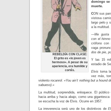
domingo se 
muerte.
C
ON sus pant
vis­tosa cami
largo pelo y s
a la multitud.
—Me gusta c
con el himno
crófono con 
vaga pronun
dos de pie, p
REBELDÍA CON CLASE:
El grito es «lo joven es
Y las 15 mi
hermoso». A pesar de su
estadio de Se
apariencia, era humilde y
cortés.
Elvis
toma la
vez más, tom
violento rocanrol:
«You ain’t nothing but a hound d
sabueso).»
La multitud, sorprendida, enloque­ce. El públic
hacia arriba y hacia abajo, como una gi­gantesca e
se escucha la voz de Elvis. Ocurre en 1957.
La irreverencia será uno de los dis­tintivos de
E