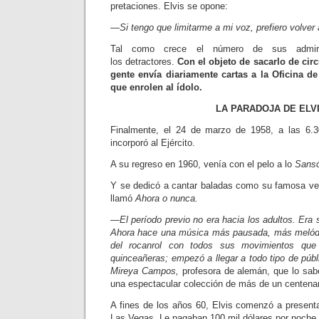
pretaciones. Elvis se opone:
—Si tengo que limitarme a mi voz, prefiero volver
Tal como crece el número de sus admir
los detractores.
Con el objeto de sacarlo de cir
gente envía diariamente cartas a la Oficina de
que enrolen al ídolo.
LA PARADOJA DE ELV
Finalmente, el 24 de marzo de 1958, a las 6.
incorporó al Ejército.
A su regreso en 1960, venía con el pelo a lo
Sans
Y se dedicó a cantar baladas como su famosa ve
llamó
Ahora o nunca.
—El período previo no era hacia los adultos. Era 
Ahora hace una música más pausada, más melódica
del rocanrol con todos sus movimientos que
quinceañeras; em­pezó a llegar a todo tipo de públ
Mireya Campos,
profesora de alemán, que lo sab
una espectacular co­lección de más de un centena
A fines de los años 60, Elvis comen­zó a present
Las Vegas. Le pagaban 100 mil dólares por noche.