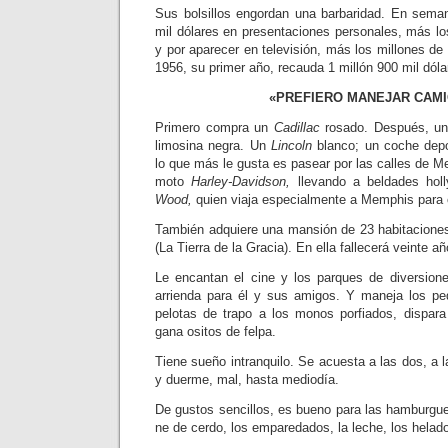
Sus bolsillos engordan una barba­ridad. En sema
mil dólares en presentaciones per­sonales, más los
y por aparecer en televisión, más los millones d
1956, su primer año, recauda 1 millón 900 mil dóla
«PREFIERO MANEJAR CAM
Primero compra un
Cadillac
rosa­do. Después, un
limosina negra. Un
Lincoln
blanco; un coche dep
lo que más le gusta es pasear por las ca­lles de
moto
Harley-Davidson,
llevando a bel­dades h
Wood,
quien viaja especialmente a Mem­phis para 
También adquiere una mansión de 23 habitacione
(La Tierra de la Gracia). En ella fa­llecerá veinte 
Le encantan el cine y los parques de diversion
arrien­da para él y sus amigos. Y maneja los pe
pelotas de tra­po a los monos porfiados, dispara
gana ositos de felpa.
Tiene sueño intranquilo. Se acuesta a las dos, a 
y duerme, mal, hasta mediodía.
De gustos sencillos, es bueno para las hamburgues
ne de cerdo, los emparedados, la leche, los helad