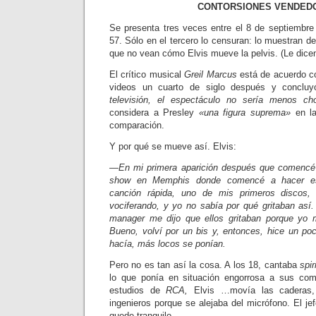
CONTORSIONES VENDED
Se presenta tres veces entre el 8 de septiembre 
57. Sólo en el tercero lo censuran: lo mues­tran de 
que no vean cómo Elvis mueve la pelvis. (Le dic
El crítico musical
Greil Marcus
está de acuerdo co
videos un cuarto de siglo después y con­clu
televisión, el espectáculo no sería menos c
considera a Presley
«una fi­gura suprema»
en la
comparación.
Y por qué se mueve así. Elvis:
—En mi primera aparición después que comencé 
show en Memphis donde comencé a hacer es
canción rápida, uno de mis primeros discos
vociferando, y yo no sabía por qué gritaban así.
manager me dijo que ellos gritaban porque yo 
Bueno, volví por un bis y, entonces, hice un p
hacía, más locos se ponían.
Pero no es tan así la cosa. A los 18, cantaba
spir
lo que ponía en situación engorrosa a sus co
estudios de
RCA,
Elvis …movía las caderas,
ingenieros porque se ale­jaba del micrófono. El je
quede tranquilo.