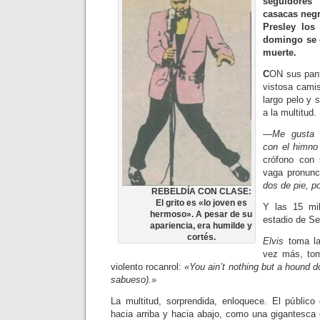
seguidore
casacas negr
Presley los
domingo se 
muerte.
C
ON sus pant
vis­tosa cami
largo pelo y s
a la multitud.
—Me gusta c
con el himno
crófono con 
vaga pronun
dos de pie, p
REBELDÍA CON CLASE:
El grito es «lo joven es
Y las 15 mi
hermoso». A pesar de su
estadio de Se
apariencia, era humilde y
cortés.
Elvis
toma la
vez más, tom
violento rocanrol:
«You ain’t nothing but a hound d
sabueso).»
La multitud, sorprendida, enloque­ce. El públic
hacia arriba y hacia abajo, como una gi­gantesca e