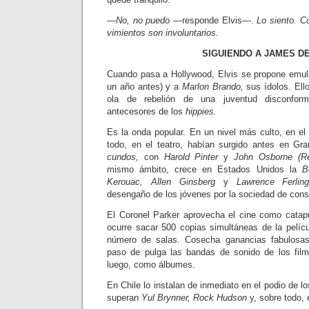
—No, no puedo
—responde Elvis—.
Lo siento. C
vimientos son involuntarios.
SIGUIENDO A JAMES D
Cuando pasa a Hollywood, Elvis se propone emu
un año antes) y a
Marlon Brando,
sus ídolos. Ell
ola de rebelión de una juventud disconfo
antecesores de los
hippies.
Es la onda popular. En un nivel más culto, en el 
todo, en el teatro, habían surgido antes en Gr
cundos,
con
Harold Pinter
y
John Osborne (R
mismo ámbito, crece en Estados Unidos la
B
Kerouac, Allen Ginsberg
y
Lawrence Ferlin
desengaño de los jóvenes por la sociedad de con
El Coronel Parker aprovecha el ci­ne como catapu
ocurre sacar 500 copias simultáneas de la pelícu
nú­mero de salas. Cosecha ganancias fabu­losa
paso de pulga las bandas de sonido de los fil­
luego, como álbumes.
En Chile lo instalan de inmediato en el podio de lo
superan
Yul Brynner, Rock Hudson
y, sobre todo, 