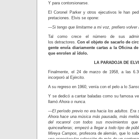
Y para contorsionarse.
El Coronel Parker y otros ejecuti­vos le han ped
pretaciones. Elvis se opone:
—Si tengo que limitarme a mi voz, prefiero volver
Tal como crece el número de sus admir
los detractores.
Con el objeto de sacarlo de cir
gente envía diariamente cartas a la Oficina de
que enrolen al ídolo.
LA PARADOJA DE ELV
Finalmente, el 24 de marzo de 1958, a las 6.
incorporó al Ejército.
A su regreso en 1960, venía con el pelo a lo
Sans
Y se dedicó a cantar baladas como su famosa ve
llamó
Ahora o nunca.
—El período previo no era hacia los adultos. Era 
Ahora hace una música más pausada, más melódica
del rocanrol con todos sus movimientos que
quinceañeras; em­pezó a llegar a todo tipo de públ
Mireya Campos,
profesora de alemán, que lo sab
una espectacular co­lección de más de un centena