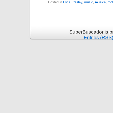
Posted in
Elvis Presley
,
music
,
música
,
roc
SuperBuscador is p
Entries (RSS