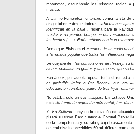
motonetas, escuchando las primeras radios a 
música.
A Camilo Fernández, entonces co­mentarista de d
disgustaban estos imitadores.
«Pantalones ajustad
identifican en la calle»,
reseña para la Navidad 
«rock» y no pierden tiempo en conversa­ciones
los he­chos (. . .). Están reñidos con la conver­saci
Decía que Elvis era el
«creador de un estilo voc
a la música popular que todas las influencias nega
Se quejaba de
«las convulsiones de Presley, su fr
siones sexuales en gestos y canciones, que se h
Fernández, por aquella época, tenía el remedio.
es preferible imitar a Pat Boone»,
que era
«
educado, uni­versitario, padre de tres hijas, enam
No estaba solo en sus ataques. En Estados Unid
rock
«la forma de expresión más brutal, fea, dese
Y
Ed Sullivan
—rey de la televisión estadounid
pisará su show. Pero cuando el Coronel Parker ll
de la competencia y su rating baja brus­camente,
de­sembolsa inconcebibles 50 mil dólares para capt