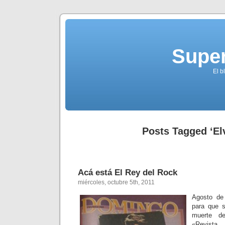
Supe
El b
Posts Tagged ‘Elv
Acá está El Rey del Rock
miércoles, octubre 5th, 2011
Agosto de
para que 
muerte d
«Revista