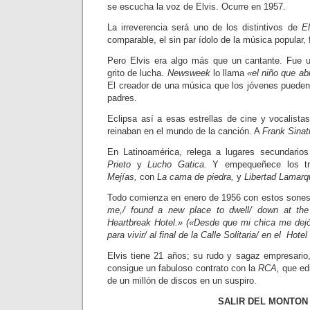
se escucha la voz de Elvis. Ocurre en 1957.
La irreverencia será uno de los dis­tintivos de
E
comparable, el sin par ídolo de la mú­sica popular,
Pero Elvis era algo más que un cantan­te. Fue 
grito de lucha.
Newsweek
lo llama
«el niño que ab
El creador de una música que los jóvenes pueden 
padres.
Eclipsa así a esas estrellas de cine y vocalista
rei­naban en el mundo de la canción. A
Frank Sinat
En Latinoamérica, relega a lugares secundari
Prieto
y
Lucho Gatica.
Y empequeñece los tr
Mejías,
con
La cama de piedra,
y
Libertad Lamarq
Todo comienza en enero de 1956 con estos sone
me,/ found a new place to dwell/ down at the
Heartbreak Hotel.» («Desde que mi chica me dejó
para vivir/ al final de la Calle Solitaria/ en el Hote
Elvis tiene 21 años; su rudo y sagaz empresario
consigue un fabuloso contrato con la
RCA,
que ed
de un millón de discos en un suspiro.
SALIR DEL MONTON