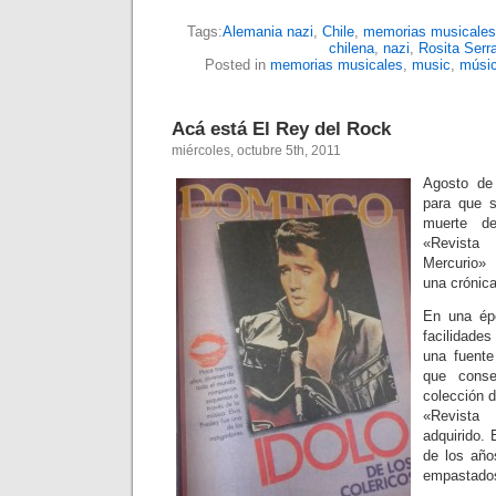
Tags:
Alemania nazi
,
Chile
,
memorias musicales
chilena
,
nazi
,
Rosita Serr
Posted in
memorias musicales
,
music
,
músi
Acá está El Rey del Rock
miércoles, octubre 5th, 2011
Agosto de
para que 
muerte d
«Revista
Mercurio»
una crónica
En una épo
facilidade
una fuente
que conse
colección d
«Revist
adquirido.
de los año
empastado