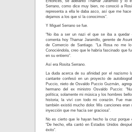
Entonces, se adelantó Thamar Jaramillo y lo e
Serrano, como dice muy bien, no conoció a Rosi
representa a ella le daba asco, así que me hace 
dejarnos a los que sí la conocimos”.
Y Miguel Serrano se fue.
“No iba a ser un nazi el que se iba a quedar c
comenta hoy Thamar Jaramillo, gerente de Asun
de Comercio de Santiago. “La Rosa no me lo
Conociéndola, creo que le habría fascinado que fu
en su entierro”.
Así era Rosita Serrano.
La duda acerca de su afinidad por el nazismo l
cantante confesó en un proyecto de autobiograf
Puccio, nieto de Osvaldo Puccio Guzmán, agregad
hermano del ex ministro Osvaldo Puccio: “N
política; solamente mi música y los hombres bell
historia; la viví con todo mi corazón. Fue mar
también existió mucho dolor. Mis canciones eran 
inyección que me hacía ser graciosa”.
No es cierto que le hayan hecho la cruz porque
“De hecho, ella cantó en Estados Unidos despu
éxito”.