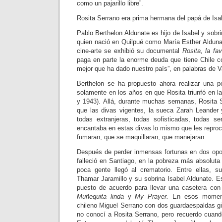
como un pajarillo libre”.
Rosita Serrano era prima hermana del papá de Isa
Pablo Berthelon Aldunate es hijo de Isabel y sobri
quien nació en Quilpué como María Esther Aldun
cine-arte se exhibió su documental
Rosita, la fav
paga en parte la enorme deuda que tiene Chile co
mejor que ha dado nuestro país”, en palabras de Val
Berthelon se ha propuesto ahora realizar una pe
solamente en los años en que Rosita triunfó en l
y 1943). Allá, durante muchas semanas, Rosita 
que las divas vigentes, la sueca Zarah Leander
todas extranjeras, todas sofisticadas, todas s
encantaba en estas divas lo mismo que les repro
fumaran, que se maquillaran, que manejaran…
Después de perder inmensas fortunas en dos opo
falleció en Santiago, en la pobreza más absoluta
poca gente llegó al crematorio. Entre ellas, s
Thamar Jaramillo y su sobrina Isabel Aldunate. E
puesto de acuerdo para llevar una casetera con
Muñequita linda
y
My Prayer.
En esos momento
chileno Miguel Serrano con dos guardaespaldas gi
no conocí a Rosita Serrano, pero recuerdo cuan