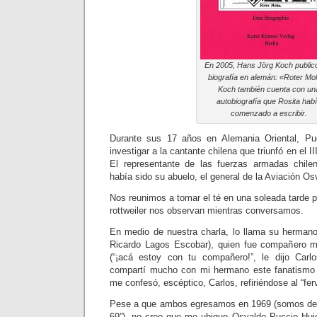
En 2005, Hans Jörg Koch public
biografía en alemán: «Roter Mo
Koch también cuenta con un
autobiografía que Rosita hab
comenzado a escribir.
Durante sus 17 años en Alemania Oriental, Pu
investigar a la cantante chilena que triunfó en el I
El representante de las fuerzas armadas chile
había sido su abuelo, el general de la Aviación 
Nos reunimos a tomar el té en una soleada tarde p
rottweiler nos observan mientras conversamos.
En medio de nuestra charla, lo llama su herman
Ricardo Lagos Escobar), quien fue compañero mí
(“¡acá estoy con tu compañero!”, le dijo Car
compartí mucho con mi hermano este fanatismo p
me confesó, escéptico, Carlos, refiriéndose al “fer
Pese a que ambos egresamos en 1969 (somos de 
69”), no creo que me ubique Osvaldo Puccio Hui