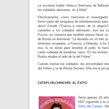
La escritora Isabel Velasco (hermana de Belisario
los soldados alemanes; no a Hitler”.
Efectivamente, como menciona el investigado
formó parte del programa de entretenimiento par
durch Freude
(“Fuerza a través de la alegría”)
cantarles a los soldados alemanes; ése era su
Puccio, un cineasta que también piensa hacer un
de Rosita en Alemania. “La llevaban en un tren (a 
territorios ocupados; a Francia, a Holanda, a los 
esa, tú no estás para levantar el puño, tú hac
cantó rodeada de banderas nazis. En los lockers 
Rosita estaba al lado de la del Führer”.
Cuando morían los soldados, les encontraban dos
del Führer y la de Rosita Serrano. Ella era la
pin-u
CATAPLÚN-CHINCHÍN: AL ÉXITO
Tenía apenas 23 años
1937 siguiendo a su ma
Sofía del Campo
. De