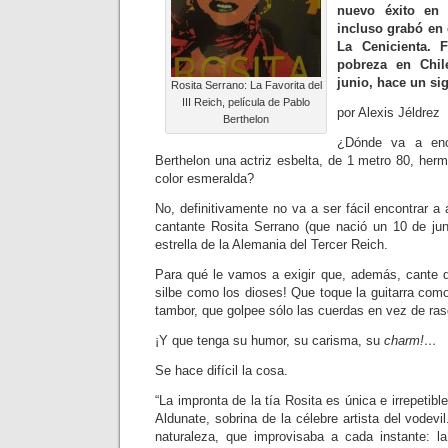
nuevo éxito en
incluso grabó en
La Cenicienta. 
pobreza en Chil
junio, hace un sig
Rosita Serrano: La Favorita del
III Reich, película de Pablo
por Alexis Jéldrez
Berthelon
¿Dónde va a enco
Berthelon una actriz esbelta, de 1 metro 80, her
color esmeralda?
No, definitivamente no va a ser fácil encontrar a 
cantante Rosita Serrano (que nació un 10 de juni
estrella de la Alemania del Tercer Reich.
Para qué le vamos a exigir que, además, cante d
silbe como los dioses! Que toque la guitarra como
tambor, que golpee sólo las cuerdas en vez de ra
¡Y que tenga su humor, su carisma, su
charm!…
Se hace difícil la cosa.
“La impronta de la tía Rosita es única e irrepetible
Aldunate, sobrina de la célebre artista del vodevil
naturaleza, que improvisaba a cada instante: la