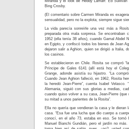
Miranda y el look de Heddy Lamarr. Ed Sullivan 
Bing Crosby.
(El comentario sobre Carmen Miranda es exagera
sensualidad, pero no la explota; siempre sigue si
La vida parecía sonreírle una vez más a Rosita
preparada otra mala sorpresa. Se encontraban 
1952 (ella tenía 38 años), cuando Gamal Abdel N
en Egipto, y confiscó todos los bienes de Jean A
dejaron salir a Aghion, quien se dirigió a Italia, 
los casinos.
Se establecieron en Chile. Rosita se compró “
Príncipe de Gales 6141 (allí está hoy el Coleg
Grange, adonde asistía su hijastro. “La comp
Cuando Jean Aghion falleció, en 1962, Rosita her
la heredó Jean-Pierre”, cuenta Isabel Velasco.
Alemania, siguió con sus glorias a medias, ca
cuando quiso volver a su casa, Jean-Pierre (que 
su mitad a unos parientes de la Rosita”.
Ella no quería que vendieran la casa y le dieran l
casa. “Esa fue una lucha que dio cuerpo a cuerpo
conocí, en el año 73, estaba en eso. Se tomó l
Manuel Bianchi Gundián, pero el jardín no más.
toma bien así de salón, pues, ¿no?, usted co