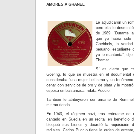
AMORES A GRANEL
Le adjudicaron un ro
pero ella lo desmint
de 1989. “Durante l
que yo había sido
Goebbels, la verda
peruano, estudiante 
yo lo mantenía”, dijo
Thamar.
Sí es cierto que c
Goering, lo que se muestra en el documental 
consideraba “una mujer bellísima y un fenómeno v
cenar con servicios de oro y de plata y le mostró,
esposa embalsamada, relata Puccio.
También le atribuyeron ser amante de Rommel 
misma riendo.
En 1943, el régimen nazi, tras enterarse de 
cantado en Suecia en un recital en beneficio d
bloqueó sus bienes y decretó la requisición 
radiales. Carlos Puccio tiene la orden de arrest