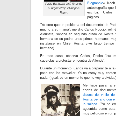
Biographie
«. Koch
Pablo Berthelon está filmando
autobiografía que
el largometraje «Amapola
escribir. Carlos
Roja».
páginas.
“Yo creo que un problema del documental de Pab
mucho a su mamá”, me dijo Carlos Puccio, refirié
Aldunate, sobrina en segundo grado de Rosita S
hermana de su padre; unos primos hermanos mu
instalarse en Chile, Rosita vive largo tiemp
hermano).
En todo caso, observa Carlos, Rosita “era m
cacerolas a protestar en contra de Allende”.
Durante un momento, Carlos va a preparar té a la 
patio con los rottweiler. Yo no estoy muy conte
nada. (Igual, es un momento que no voy a olvidar.
Me hace pasar a s
cortos de document
discos de vinilo de
Rosita Serrano con el
la solapa
. “Yo no cr
aguerrida como para
muy peligroso en un pa