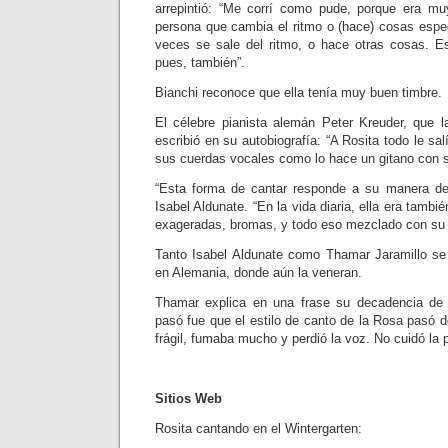
arrepintió: “Me corrí como pude, porque era mu
persona que cambia el ritmo o (hace) cosas espec
veces se sale del ritmo, o hace otras cosas. Es
pues, también”.
Bianchi reconoce que ella tenía muy buen timbre.
El célebre pianista alemán Peter Kreuder, que 
escribió en su autobiografía: “A Rosita todo le sa
sus cuerdas vocales como lo hace un gitano con su
“Esta forma de cantar responde a su manera de
Isabel Aldunate. “En la vida diaria, ella era tambié
exageradas, bromas, y todo eso mezclado con su e
Tanto Isabel Aldunate como Thamar Jaramillo s
en Alemania, donde aún la veneran.
Thamar explica en una frase su decadencia de 
pasó fue que el estilo de canto de la Rosa pasó 
frágil, fumaba mucho y perdió la voz. No cuidó la p
Sitios Web
Rosita cantando en el Wintergarten: