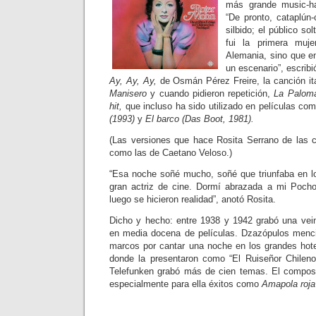
más grande music-ha
“De pronto, cataplún
silbido; el público so
fui la primera muj
Alemania, sino que en
un escenario”, escribi
Ay, Ay, Ay,
de Osmán Pérez Freire, la canción it
Manisero
y cuando pidieron repetición,
La Paloma
hit,
que incluso ha sido utilizado en películas co
(1993)
y
El barco (Das Boot, 1981).
(Las versiones que hace Rosita Serrano de las c
como las de Caetano Veloso.)
“Esa noche soñé mucho, soñé que triunfaba en l
gran actriz de cine. Dormí abrazada a mi Poc
luego se hicieron realidad”, anotó Rosita.
Dicho y hecho: entre 1938 y 1942 grabó una vein
en media docena de películas. Dzazópulos menci
marcos por cantar una noche en los grandes hot
donde la presentaron como “El Ruiseñor Chileno
Telefunken grabó más de cien temas. El compos
especialmente para ella éxitos como
Amapola roja