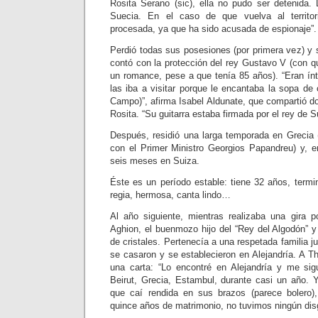
Rosita Serano (sic), ella no pudo ser detenida. 
Suecia. En el caso de que vuelva al territor
procesada, ya que ha sido acusada de espionaje”.
Perdió todas sus posesiones (por primera vez) y
contó con la protección del rey Gustavo V (con q
un romance, pese a que tenía 85 años). “Eran ínt
las iba a visitar porque le encantaba la sopa de c
Campo)”, afirma Isabel Aldunate, que compartió d
Rosita. “Su guitarra estaba firmada por el rey de S
Después, residió una larga temporada en Grecia (
con el Primer Ministro Georgios Papandreu) y, e
seis meses en Suiza.
Éste es un período estable: tiene 32 años, termin
regia, hermosa, canta lindo…
Al año siguiente, mientras realizaba una gira 
Aghion, el buenmozo hijo del “Rey del Algodón” y
de cristales. Pertenecía a una respetada familia j
se casaron y se establecieron en Alejandría. A T
una carta: “Lo encontré en Alejandría y me si
Beirut, Grecia, Estambul, durante casi un año. 
que caí rendida en sus brazos (parece bolero)
quince años de matrimonio, no tuvimos ningún dis