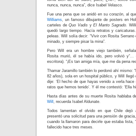
nunca, nunca, nunca”, dice Isabel Velasco.
Fue una pena que se anidó en su corazón, al qu
Williams
, un famoso dibujante de posters en Ho
carteles de
Quo Vadis
y
El Manto Sagrado.
Will
quedó largo tiempo. Hacía retratos y caricaturas
peleas. Will solía decir: “Vivir con Rosita Serran
minado, y siempre pisar la mina”.
Pero Will era un hombre viejo también, señal
Rosita murió, él se había ido, pero volvió y”… 
escritora). “¡Es tan amiga mía, que me da pena re
Thamar Jaramillo también lo perdonó ahí mismo: “
82 años), sola en un hospital público, y Will lleg
dije: ‘El hecho de que hayas venido a verla hace
ratos que hemos tenido’. Y él me contestó: ‘Ella h
Hasta días antes de su muerte Rosita hablaba 
Will
, recuerda Isabel Aldunate.
Todos lamentan el olvido en que Chile dejó a
presentó una solicitud para una pensión de gracia
cuando la llamaron para decirle que estaba lista, 
fallecido hace tres meses.