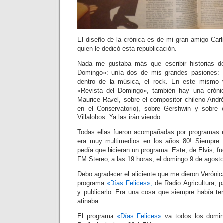
El diseño de la crónica es de mi gran amigo Carli
quien le dedicó esta republicación.
Nada me gustaba más que escribir historias d
Domingo»: unía dos de mis grandes pasiones: la
dentro de la música, el rock. En este mismo
«Revista del Domingo», también hay una cróni
Maurice Ravel, sobre el compositor chileno And
en el Conservatorio), sobre Gershwin y sobre e
Villalobos. Ya las irán viendo…
Todas ellas fueron acompañadas por programas en
era muy multimedios en los años 80! Siempre 
pedía que hicieran un programa. Este, de Elvis, fue
FM Stereo, a las 19 horas, el domingo 9 de agost
Debo agradecer el aliciente que me dieron Veróni
programa
«Días Felices»,
de Radio Agricultura, pa
y publicarlo. Era una cosa que siempre había te
atinaba.
El programa
«Días Felices»
va todos los domin