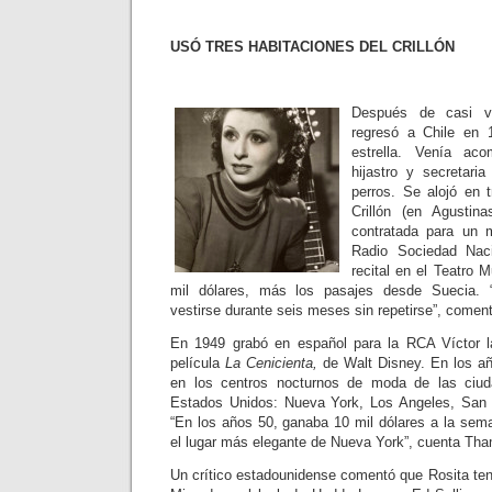
USÓ TRES HABITACIONES DEL CRILLÓN
Después de casi v
regresó a Chile en
estrella. Venía a
hijastro y secretari
perros. Se alojó en t
Crillón (en Agusti
contratada para un 
Radio Sociedad Naci
recital en el Teatro 
mil dólares, más los pasajes desde Suecia. 
vestirse durante seis meses sin repetirse”, coment
En 1949 grabó en español para la RCA Víctor l
película
La Cenicienta,
de Walt Disney. En los añ
en los centros nocturnos de moda de las ciu
Estados Unidos: Nueva York, Los Angeles, San 
“En los años 50, ganaba 10 mil dólares a la sema
el lugar más elegante de Nueva York”, cuenta Tha
Un crítico estadounidense comentó que Rosita t