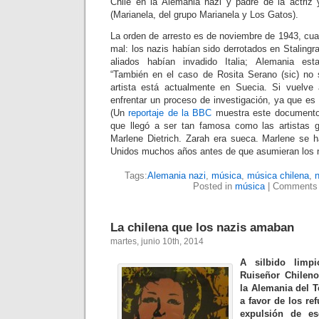
Chile en la Alemania nazi y padre de la actriz
(Marianela, del grupo Marianela y Los Gatos).
La orden de arresto es de noviembre de 1943, cu
mal: los nazis habían sido derrotados en Stalingra
aliados habían invadido Italia; Alemania es
“También en el caso de Rosita Serano (sic) no 
artista está actualmente en Suecia. Si vuelve 
enfrentar un proceso de investigación, ya que es
(Un
reportaje de la BBC
muestra este documento 
que llegó a ser tan famosa como las artistas
Marlene Dietrich. Zarah era sueca. Marlene se 
Unidos muchos años antes de que asumieran los n
Tags:
Alemania nazi
,
música
,
música chilena
,
Posted in
música
|
Comments 
La chilena que los nazis amaban
martes, junio 10th, 2014
A silbido limpi
Ruiseñor Chileno
la Alemania del T
a favor de los ref
expulsión de es