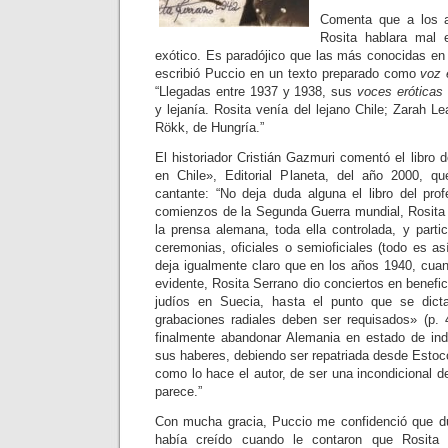
Comenta que a los 
Rosita hablara mal 
exótico. Es paradójico que las más conocidas en 
escribió Puccio en un texto preparado como
voz 
“Llegadas entre 1937 y 1938, sus
voces eróticas
y lejanía. Rosita venía del lejano Chile; Zarah L
Rökk, de Hungría.”
El historiador Cristián Gazmuri comentó el libro 
en Chile», Editorial Planeta, del año 2000, q
cantante: “No deja duda alguna el libro del pro
comienzos de la Segunda Guerra mundial, Rosita
la prensa alemana, toda ella controlada, y parti
ceremonias, oficiales o semioficiales (todo es así
deja igualmente claro que en los años 1940, cuan
evidente, Rosita Serrano dio conciertos en benefi
judíos en Suecia, hasta el punto que se dic
grabaciones radiales deben ser requisados» (p. 
finalmente abandonar Alemania en estado de ind
sus haberes, debiendo ser repatriada desde Estoc
como lo hace el autor, de ser una incondicional d
parece.”
Con mucha gracia, Puccio me confidenció que d
había creído cuando le contaron que Rosita