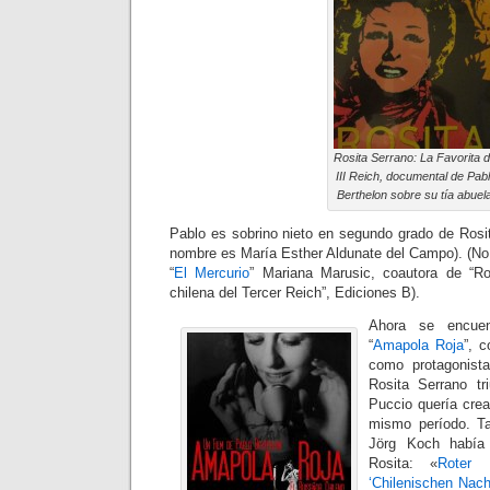
Rosita Serrano: La Favorita d
III Reich, documental de Pab
Berthelon sobre su tía abuela
Pablo es sobrino nieto en segundo grado de Rosi
nombre es María Esther Aldunate del Campo). (No 
“
El Mercurio
” Mariana Marusic, coautora de “Ro
chilena del Tercer Reich”, Ediciones B).
Ahora se encuent
“
Amapola Roja
”, 
como protagonist
Rosita Serrano tr
Puccio quería cre
mismo período. T
Jörg Koch había 
Rosita: «
Roter
‘Chilenischen Nacht